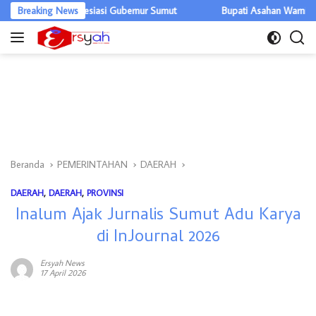
Langsung
PRD Apresiasi Gubernur Sumut
Breaking News
Bupati Asahan Warning OPD, Efisie
ke
konten
Beranda
PEMERINTAHAN
DAERAH
DAERAH
,
DAERAH
,
PROVINSI
Inalum Ajak Jurnalis Sumut Adu Karya
di InJournal 2026
Ersyah News
17 April 2026