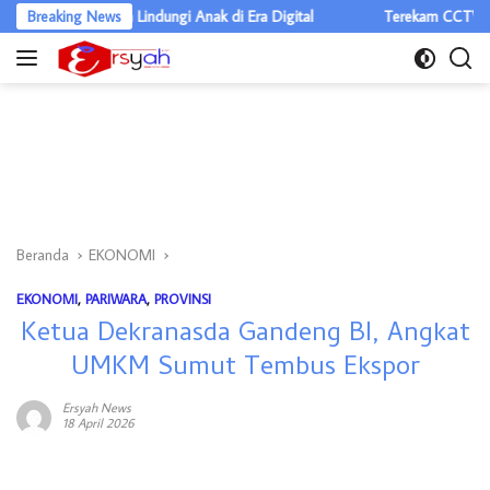
Langsung
Semua Lindungi Anak di Era Digital
Breaking News
Terekam CCTV, Tiga Pencuri 
ke
konten
Beranda
EKONOMI
EKONOMI
,
PARIWARA
,
PROVINSI
Ketua Dekranasda Gandeng BI, Angkat
UMKM Sumut Tembus Ekspor
Ersyah News
18 April 2026