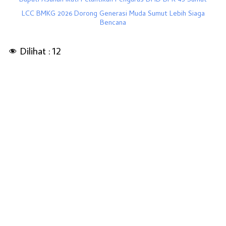
Bupati Asahan Ikuti Pelantikan Pengurus DHD BPK 45 Sumut
LCC BMKG 2026 Dorong Generasi Muda Sumut Lebih Siaga
Bencana
Dilihat :
12