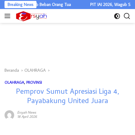
Langsung
, Riangakab Beban Orang Tua
Breaking News
PIT IAI 2026, Wagub Sumut: Sinergi
ke
konten
Beranda
OLAHRAGA
OLAHRAGA
,
PROVINSI
Pemprov Sumut Apresiasi Liga 4,
Payabakung United Juara
Ersyah News
18 April 2026