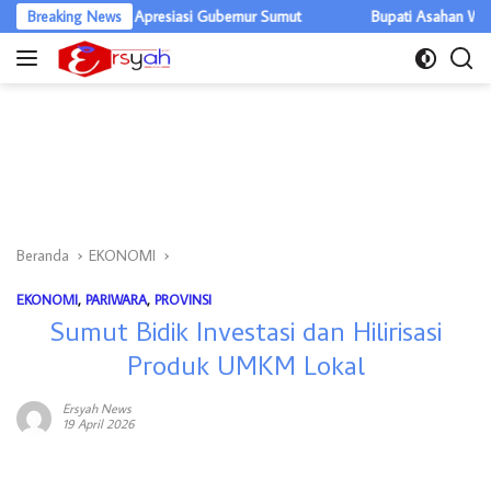
Langsung
r, DPRD Apresiasi Gubernur Sumut
Breaking News
Bupati Asahan Warning OPD, Ef
ke
konten
Beranda
EKONOMI
EKONOMI
,
PARIWARA
,
PROVINSI
Sumut Bidik Investasi dan Hilirisasi
Produk UMKM Lokal
Ersyah News
19 April 2026