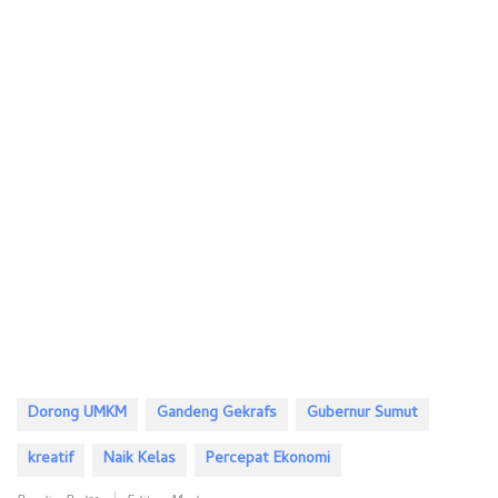
Dorong UMKM
Gandeng Gekrafs
Gubernur Sumut
kreatif
Naik Kelas
Percepat Ekonomi