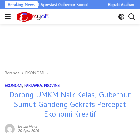
Langsung
ar, DPRD Apresiasi Gubernur Sumut
Breaking News
Bupati Asahan Warning OPD, E
ke
konten
Beranda
EKONOMI
EKONOMI
,
PARIWARA
,
PROVINSI
Dorong UMKM Naik Kelas, Gubernur
Sumut Gandeng Gekrafs Percepat
Ekonomi Kreatif
Ersyah News
20 April 2026