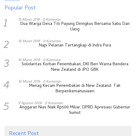
Popular Post
1
15 Maret 2019
0 Komentar
Dua Warga Desa Titi Payung Diringkus Bersama Sabu Dan
Uang
2
16 Maret 2019
0 Komentar
Napi Pelarian Tertangkap di Indra Pura
3
16 Maret 2019
0 Komentar
Solidaritas Korban Penembakan, DKI Beri Warna Bendera
New Zealand di JPO GBK
4
16 Maret 2019
0 Komentar
Menag Kecam Penembakan di New Zealand: Tak
Berperikemanusiaan!
5
9 Agustus 2026
0 Komentar
Anggaran Nias Naik Rp500 Miliar, DPRD Apresiasi Gubernur
Sumut
Recent Post