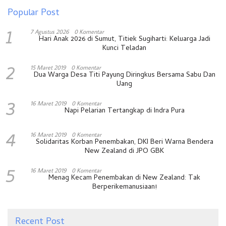
Popular Post
1
7 Agustus 2026
0 Komentar
Hari Anak 2026 di Sumut, Titiek Sugiharti: Keluarga Jadi
Kunci Teladan
2
15 Maret 2019
0 Komentar
Dua Warga Desa Titi Payung Diringkus Bersama Sabu Dan
Uang
3
16 Maret 2019
0 Komentar
Napi Pelarian Tertangkap di Indra Pura
4
16 Maret 2019
0 Komentar
Solidaritas Korban Penembakan, DKI Beri Warna Bendera
New Zealand di JPO GBK
5
16 Maret 2019
0 Komentar
Menag Kecam Penembakan di New Zealand: Tak
Berperikemanusiaan!
Recent Post