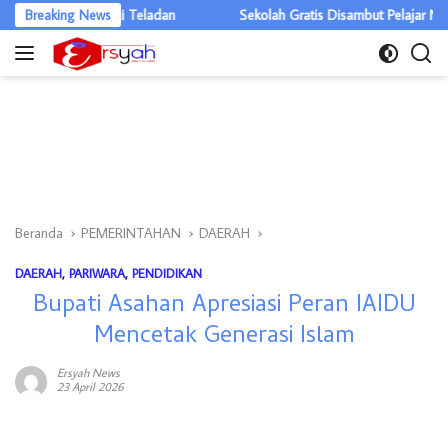
Langsung
adi Kunci Teladan
Breaking News
Sekolah Gratis Disambut Pelajar Nias, Riangak
ke
konten
Beranda
PEMERINTAHAN
DAERAH
DAERAH
,
PARIWARA
,
PENDIDIKAN
Bupati Asahan Apresiasi Peran IAIDU
Mencetak Generasi Islam
Ersyah News
23 April 2026