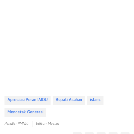
Apresiasi Peran IAIDU
Bupati Asahan
islam.
Mencetak Generasi
Penulis: PMN10
Editor: Mazlan