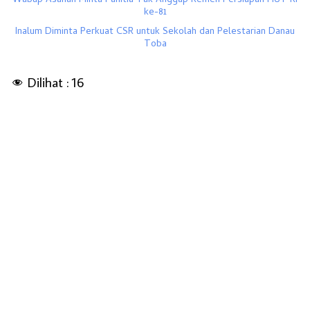
Wabup Asahan Minta Panitia Tak Anggap Remeh Persiapan HUT RI
ke-81
Inalum Diminta Perkuat CSR untuk Sekolah dan Pelestarian Danau
Toba
Dilihat :
16