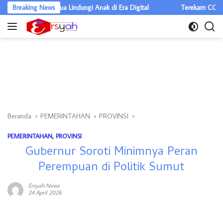
Langsung
a Semua Lindungi Anak di Era Digital
Breaking News
Terekam CCTV, Tiga Pencur
ke
konten
Beranda
PEMERINTAHAN
PROVINSI
PEMERINTAHAN
,
PROVINSI
Gubernur Soroti Minimnya Peran
Perempuan di Politik Sumut
Ersyah News
24 April 2026