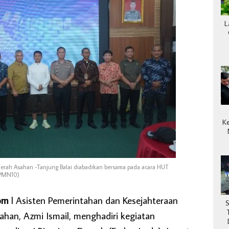
L
K
erah Asahan -Tanjung Balai diabadikan bersama pada acara HUT
/PMN10)
om
l Asisten Pemerintahan dan Kesejahteraan
han, Azmi Ismail, menghadiri kegiatan