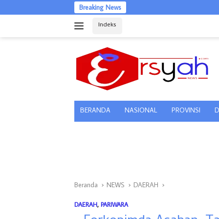
Langsung
Breaking News
ke
Indeks
konten
tutup
BERANDA
NASIONAL
PROVINSI
D
Beranda
NEWS
DAERAH
DAERAH
,
PARIWARA