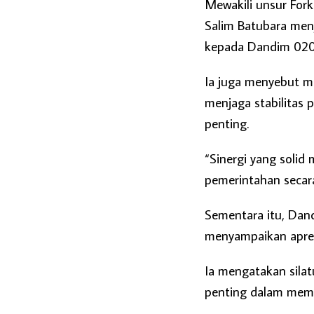
Mewakili unsur For
Salim Batubara men
kepada Dandim 0208
Ia juga menyebut m
menjaga stabilitas 
penting.
“Sinergi yang solid
pemerintahan secara
Sementara itu, Dan
menyampaikan apres
Ia mengatakan sila
penting dalam memb