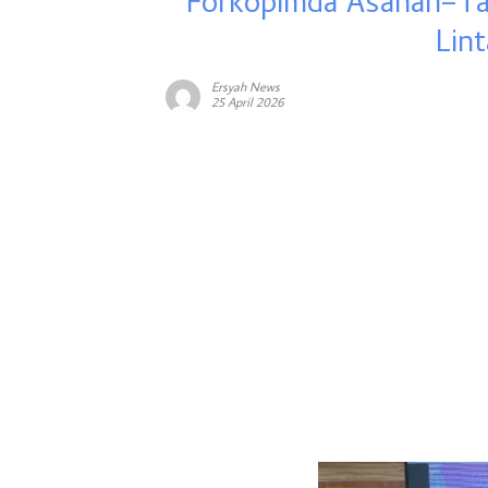
Forkopimda Asahan–Tan
Lin
Ersyah News
25 April 2026