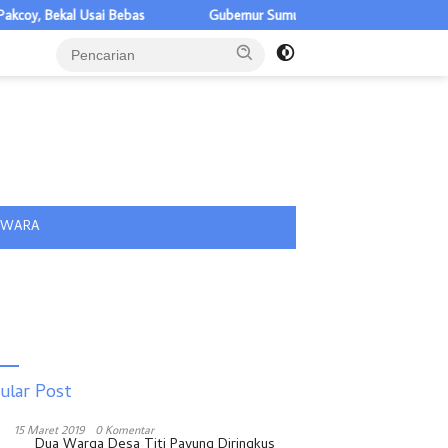
i Bebas
Gubernur Sumut Ajak BNKP Dukung Pembangunan Kepula
tutup
IWARA
ular Post
15 Maret 2019
0 Komentar
Dua Warga Desa Titi Payung Diringkus