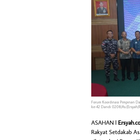
Forum Koordinasi Pimpinan Da
ke-42 Dandi 0208/As.(Ersyah
ASAHAN l
Ersyah.c
Rakyat Setdakab Asa