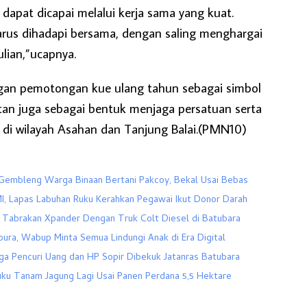
 dapat dicapai melalui kerja sama yang kuat.
arus dihadapi bersama, dengan saling menghargai
lian,”ucapnya.
engan pemotongan kue ulang tahun sebagai simbol
tan juga sebagai bentuk menjaga persatuan serta
 di wilayah Asahan dan Tanjung Balai.(PMN10)
Gembleng Warga Binaan Bertani Pakcoy, Bekal Usai Bebas
I, Lapas Labuhan Ruku Kerahkan Pegawai Ikut Donor Darah
Tabrakan Xpander Dengan Truk Colt Diesel di Batubara
ura, Wabup Minta Semua Lindungi Anak di Era Digital
a Pencuri Uang dan HP Sopir Dibekuk Jatanras Batubara
ku Tanam Jagung Lagi Usai Panen Perdana 5,5 Hektare