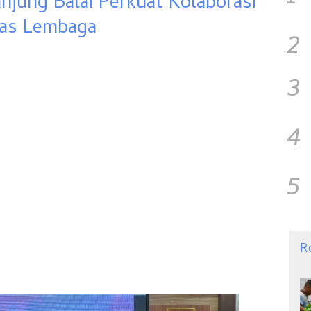
jung Balai Perkuat Kolaborasi
tas Lembaga
2
3
4
5
R