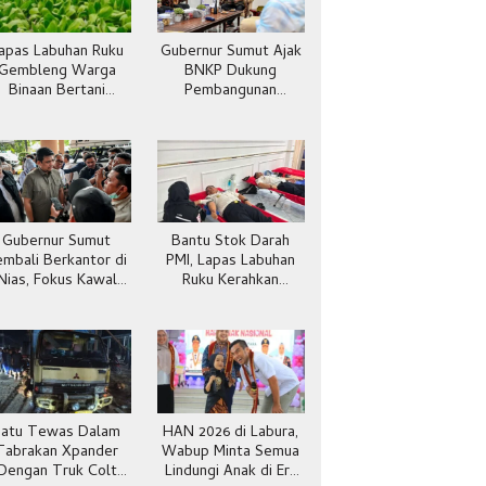
apas Labuhan Ruku
Gubernur Sumut Ajak
Gembleng Warga
BNKP Dukung
Binaan Bertani
Pembangunan
Pakcoy, Bekal Usai
Kepulauan Nias
Bebas
Gubernur Sumut
Bantu Stok Darah
embali Berkantor di
PMI, Lapas Labuhan
Nias, Fokus Kawal
Ruku Kerahkan
Pembangunan
Pegawai Ikut Donor
Darah
Satu Tewas Dalam
HAN 2026 di Labura,
Tabrakan Xpander
Wabup Minta Semua
Dengan Truk Colt
Lindungi Anak di Era