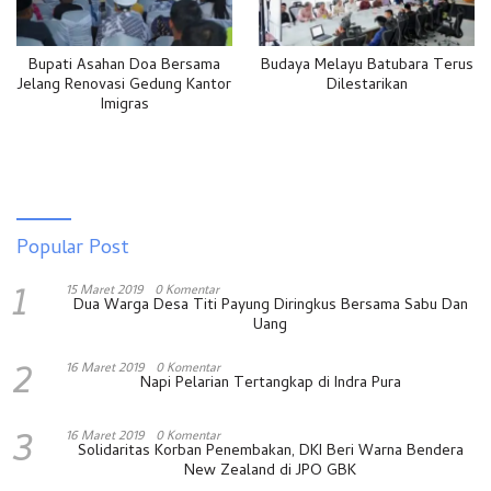
Bupati Asahan Doa Bersama
Budaya Melayu Batubara Terus
Jelang Renovasi Gedung Kantor
Dilestarikan
Imigras
Popular Post
1
15 Maret 2019
0 Komentar
Dua Warga Desa Titi Payung Diringkus Bersama Sabu Dan
Uang
2
16 Maret 2019
0 Komentar
Napi Pelarian Tertangkap di Indra Pura
3
16 Maret 2019
0 Komentar
Solidaritas Korban Penembakan, DKI Beri Warna Bendera
New Zealand di JPO GBK