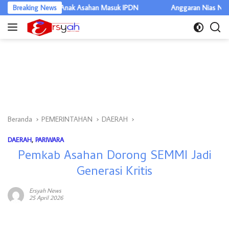
Langsung
 Kuota Anak Asahan Masuk IPDN
Breaking News
Anggaran Nias Naik Rp500 Mili
ke
konten
Beranda
PEMERINTAHAN
DAERAH
DAERAH
,
PARIWARA
Pemkab Asahan Dorong SEMMI Jadi
Generasi Kritis
Ersyah News
25 April 2026