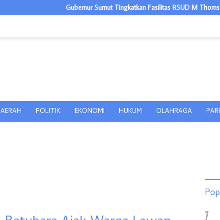
Gubernur Sumut Tingkatkan Fasilitas RSUD M Thomsen Gunungsitoli
AERAH
POLITIK
EKONOMI
HUKUM
OLAHRAGA
PAR
Pop
1