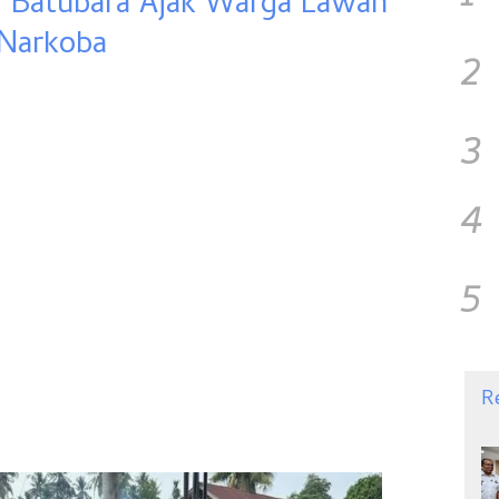
s Batubara Ajak Warga Lawan
Narkoba
2
3
4
5
R