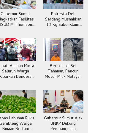
Gubernur Sumut
Polresta Deli
ingkatkan Fasilitas
Serdang Musnahkan
RSUD M Thomsen
1,2 Kg Sabu, Klaim
Gunungsitoli
Selamatkan 5.304
Jiwa
upati Asahan Minta
Berakhir di Sel
Seluruh Warga
Tahanan, Pencuri
Kibarkan Bendera
Motor Milik Nelayan
Merah Putih
Dibekuk Polisi
Batubara
apas Labuhan Ruku
Gubernur Sumut Ajak
Gembleng Warga
BNKP Dukung
Binaan Bertani
Pembangunan