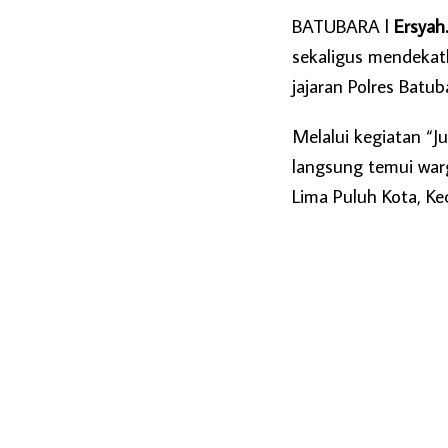
BATUBARA l
Ersyah
sekaligus mendekatk
jajaran Polres Batub
Melalui kegiatan “J
langsung temui warg
Lima Puluh Kota, Ke