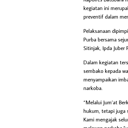
kegiatan ini merupa
preventif dalam me
Pelaksanaan dipimpi
Purba bersama sejum
Sitinjak, Ipda Juber
Dalam kegiatan ter
sembako kepada wa
menyampaikan imbau
narkoba.
“Melalui Jum’at Ber
hukum, tetapi juga
Kami mengajak sel
melawan narkoba,”uc