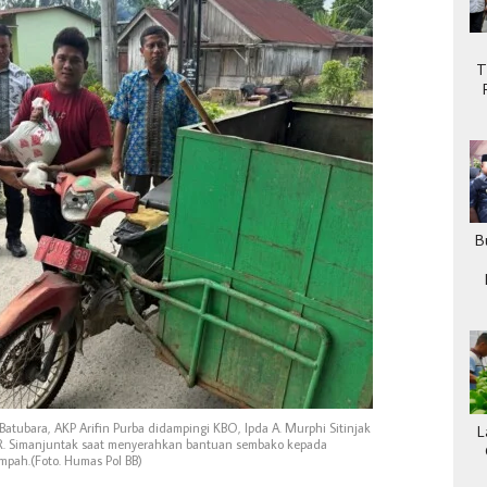
T
B
Batubara, AKP Arifin Purba didampingi KBO, Ipda A. Murphi Sitinjak
L
 R. Simanjuntak saat menyerahkan bantuan sembako kepada
mpah.(Foto. Humas Pol BB)