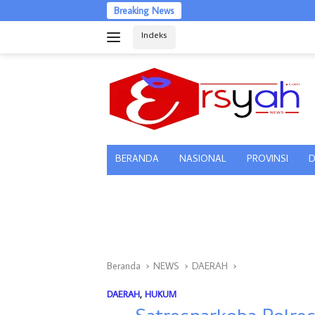
Langsung
Breaking News
ke
Indeks
konten
tutup
BERANDA
NASIONAL
PROVINSI
D
Beranda
NEWS
DAERAH
DAERAH
,
HUKUM