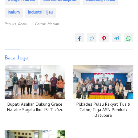
Bangun Narasi
dan Berkelanjutan
Gandeng Media
inalum
Industri Hijau
Penulis: Red01
Editor: Mazlan
Baca Juga
Bupati Asahan Dukung Grace
Pilkades Pulau Rakyat Tua 5
Natalie Sagala Ikut ISLT 2026
Calon, Tiga ASN Pemkab
Batubara