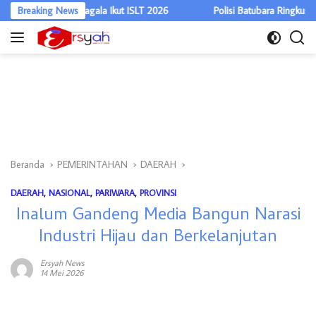
Langsung
alie Sagala Ikut ISLT 2026
Breaking News
Polisi Batubara Ringkus Pengedar Gan
ke
konten
Beranda
PEMERINTAHAN
DAERAH
DAERAH
,
NASIONAL
,
PARIWARA
,
PROVINSI
Inalum Gandeng Media Bangun Narasi
Industri Hijau dan Berkelanjutan
Ersyah News
14 Mei 2026