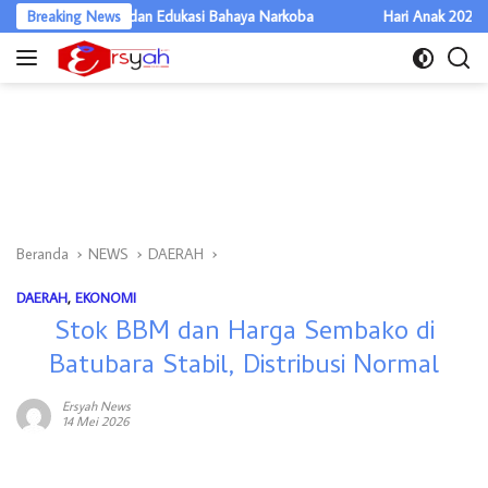
Langsung
i Sosial dan Edukasi Bahaya Narkoba
Breaking News
Hari Anak 2026 di Sumut, Titi
ke
konten
Beranda
NEWS
DAERAH
DAERAH
,
EKONOMI
Stok BBM dan Harga Sembako di
Batubara Stabil, Distribusi Normal
Ersyah News
14 Mei 2026