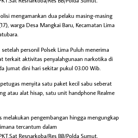
KT.Sat Resnarkoba/Res BB/Polda Sumut.
polisi mengamankan dua pelaku masing-masing
O (17), warga Desa Mangkai Baru, Kecamatan Lima
atubara.
 setelah personil Polsek Lima Puluh menerima
t terkait aktivitas penyalahgunaan narkotika di
a Jumat dini hari sekitar pukul 03.00 Wib.
 petugas menyita satu paket kecil sabu seberat
ng atau alat hisap, satu unit handphone Realme
gas melakukan pengembangan hingga mengungkap
aimana tercantum dalam
KT.Sat Resnarkoba/Res BB/Polda Sumut.