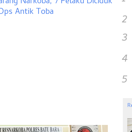
arang Narkoba, 7 Pelaku Diciduk
Ops Antik Toba
2
3
4
5
R