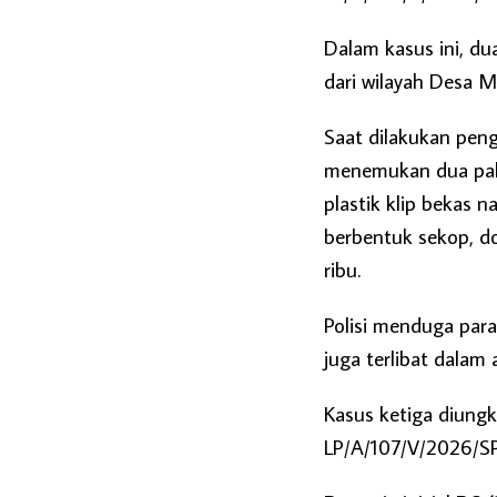
Dalam kasus ini, du
dari wilayah Desa M
Saat dilakukan pen
menemukan dua pake
plastik klip bekas n
berbentuk sekop, d
ribu.
Polisi menduga par
juga terlibat dalam 
Kasus ketiga diung
LP/A/107/V/2026/SP