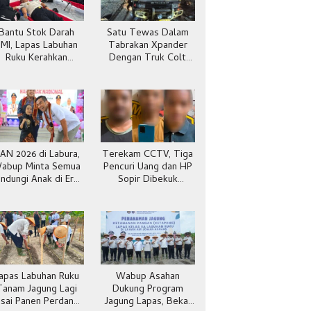
Bantu Stok Darah
Satu Tewas Dalam
MI, Lapas Labuhan
Tabrakan Xpander
Ruku Kerahkan
Dengan Truk Colt
egawai Ikut Donor
Diesel di Batubara
Darah
AN 2026 di Labura,
Terekam CCTV, Tiga
abup Minta Semua
Pencuri Uang dan HP
indungi Anak di Era
Sopir Dibekuk
Digital
Jatanras Batubara
apas Labuhan Ruku
Wabup Asahan
Tanam Jagung Lagi
Dukung Program
sai Panen Perdana
Jagung Lapas, Bekal