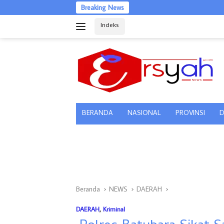
Langsung
Breaking News
ke
Indeks
konten
tutup
BERANDA
NASIONAL
PROVINSI
D
Beranda
NEWS
DAERAH
DAERAH
,
Kriminal