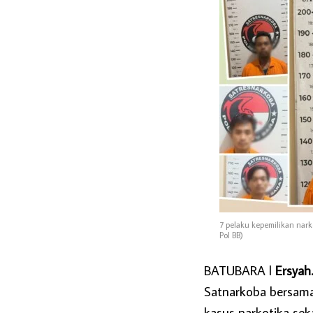
7 pelaku kepemilikan narko
Pol BB)
BATUBARA l
Ersyah
Satnarkoba bersama
kasus narkotika se