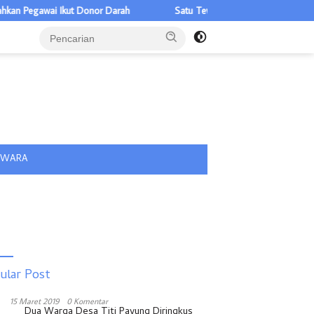
kut Donor Darah
Satu Tewas Dalam Tabrakan Xpander Dengan Truk
tutup
IWARA
ular Post
15 Maret 2019
0 Komentar
Dua Warga Desa Titi Payung Diringkus