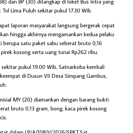
(38) dan BP (30) ditangkap di loket Bus Intra yang
 Tol Lima Puluh sekitar pukul 17.30 Wib.
pat laporan masyarakat langsung bergerak cepat
ikan hingga akhirnya mengamankan kedua pelaku
i berupa satu paket sabu seberat bruto 0,16
pirek kosong serta uang tunai Rp262 ribu.
sekitar pukul 19.00 Wib, Satnarkoba kembali
keempat di Dusun VII Desa Simpang Gambus,
uh.
inisial MY (20) diamankan dengan barang bukti
erat bruto 0,13 gram, bong, kaca pirek kosong
is.
catat dalam LP/A/108/V/2026/SPKT.Sat