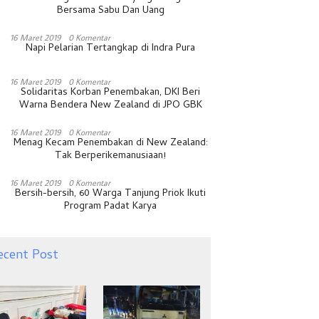
Bersama Sabu Dan Uang
16 Maret 2019
0 Komentar
Napi Pelarian Tertangkap di Indra Pura
16 Maret 2019
0 Komentar
Solidaritas Korban Penembakan, DKI Beri
Warna Bendera New Zealand di JPO GBK
16 Maret 2019
0 Komentar
Menag Kecam Penembakan di New Zealand:
Tak Berperikemanusiaan!
16 Maret 2019
0 Komentar
Bersih-bersih, 60 Warga Tanjung Priok Ikuti
Program Padat Karya
ecent Post