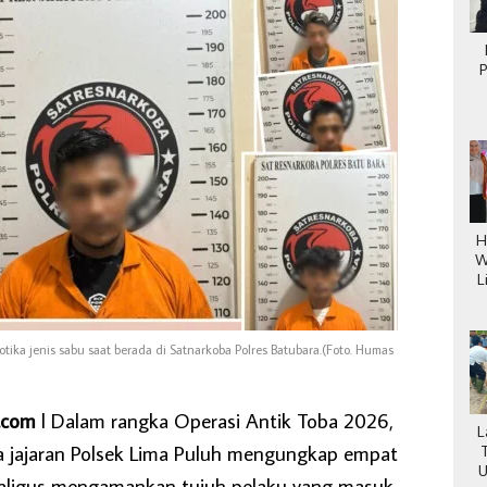
P
P
H
W
L
tika jenis sabu saat berada di Satnarkoba Polres Batubara.(Foto. Humas
.com
l Dalam rangka Operasi Antik Toba 2026,
L
 jajaran Polsek Lima Puluh mengungkap empat
U
kaligus mengamankan tujuh pelaku yang masuk