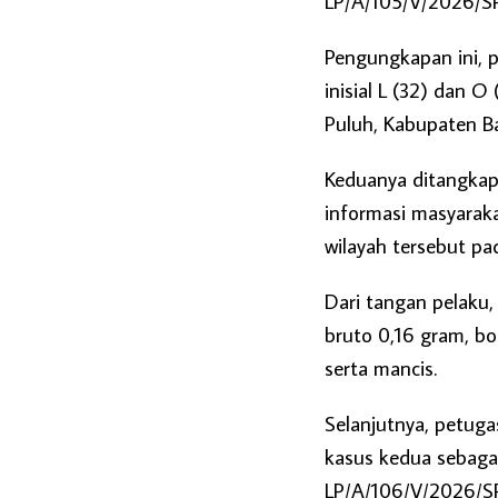
LP/A/105/V/2026/SP
Pengungkapan ini, 
inisial L (32) dan 
Puluh, Kabupaten B
Keduanya ditangkap
informasi masyaraka
wilayah tersebut pad
Dari tangan pelaku,
bruto 0,16 gram, bo
serta mancis.
Selanjutnya, petu
kasus kedua sebag
LP/A/106/V/2026/SP