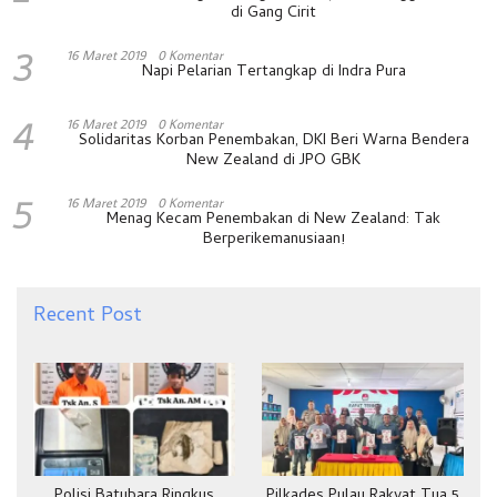
di Gang Cirit
3
16 Maret 2019
0 Komentar
Napi Pelarian Tertangkap di Indra Pura
4
16 Maret 2019
0 Komentar
Solidaritas Korban Penembakan, DKI Beri Warna Bendera
New Zealand di JPO GBK
5
16 Maret 2019
0 Komentar
Menag Kecam Penembakan di New Zealand: Tak
Berperikemanusiaan!
Recent Post
Polisi Batubara Ringkus
Pilkades Pulau Rakyat Tua 5