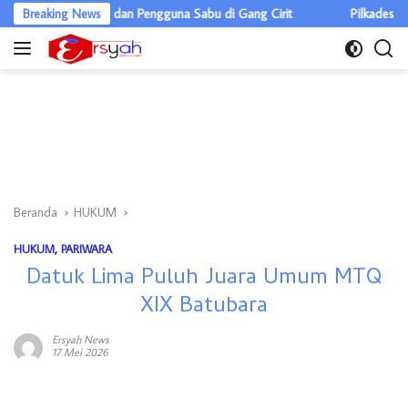
Langsung
dar Ganja dan Pengguna Sabu di Gang Cirit
Breaking News
Pilkades Pulau Rakyat
ke
konten
Beranda
HUKUM
HUKUM
,
PARIWARA
Datuk Lima Puluh Juara Umum MTQ
XIX Batubara
Ersyah News
17 Mei 2026