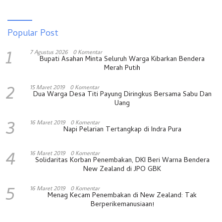
Popular Post
1
7 Agustus 2026
0 Komentar
Bupati Asahan Minta Seluruh Warga Kibarkan Bendera
Merah Putih
2
15 Maret 2019
0 Komentar
Dua Warga Desa Titi Payung Diringkus Bersama Sabu Dan
Uang
3
16 Maret 2019
0 Komentar
Napi Pelarian Tertangkap di Indra Pura
4
16 Maret 2019
0 Komentar
Solidaritas Korban Penembakan, DKI Beri Warna Bendera
New Zealand di JPO GBK
5
16 Maret 2019
0 Komentar
Menag Kecam Penembakan di New Zealand: Tak
Berperikemanusiaan!