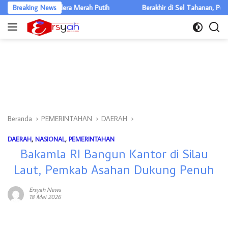
Langsung
kan Bendera Merah Putih
Breaking News
Berakhir di Sel Tahanan, Pencuri Motor M
ke
konten
Beranda
PEMERINTAHAN
DAERAH
DAERAH
,
NASIONAL
,
PEMERINTAHAN
Bakamla RI Bangun Kantor di Silau
Laut, Pemkab Asahan Dukung Penuh
Ersyah News
18 Mei 2026