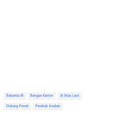
Bakamla RI
Bangun Kantor
di Silau Laut
Dukung Penuh
Pemkab Asahan