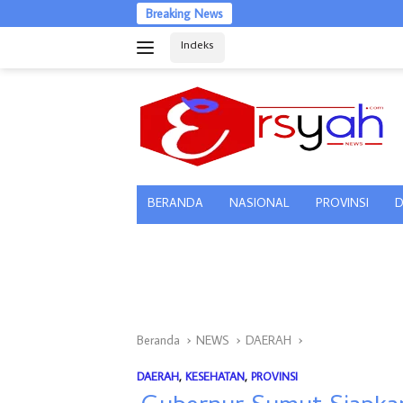
Langsung
Breaking News
ke
Indeks
konten
tutup
BERANDA
NASIONAL
PROVINSI
D
Beranda
NEWS
DAERAH
DAERAH
,
KESEHATAN
,
PROVINSI