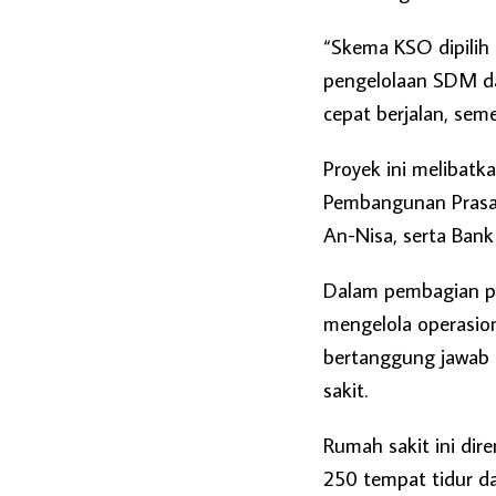
“Skema KSO dipilih k
pengelolaan SDM da
cepat berjalan, seme
Proyek ini melibatk
Pembangunan Prasar
An-Nisa, serta Ban
Dalam pembagian pe
mengelola operasio
bertanggung jawab 
sakit.
Rumah sakit ini dir
250 tempat tidur d