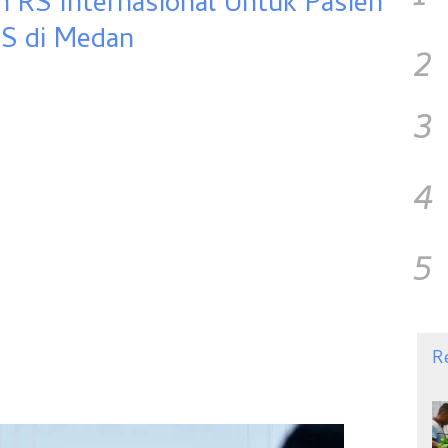
 RS Internasional Untuk Pasien
S di Medan
2
3
4
5
R