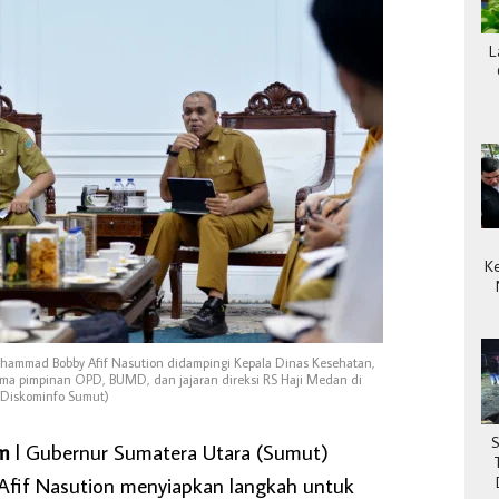
L
K
hammad Bobby Afif Nasution didampingi Kepala Dinas Kesehatan,
sama pimpinan OPD, BUMD, dan jajaran direksi RS Haji Medan di
 Diskominfo Sumut)
om
l Gubernur Sumatera Utara (Sumut)
if Nasution menyiapkan langkah untuk