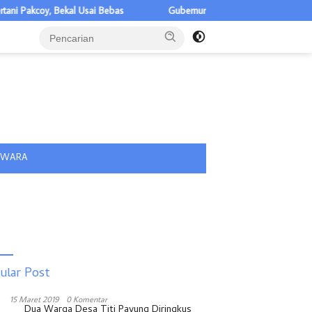
kal Usai Bebas
Gubernur Sumut Ajak BNKP Dukung Pembangunan 
tutup
IWARA
ular Post
15 Maret 2019
0 Komentar
Dua Warga Desa Titi Payung Diringkus