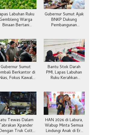
apas Labuhan Ruku
Gubernur Sumut Ajak
Gembleng Warga
BNKP Dukung
Binaan Bertani
Pembangunan
Pakcoy, Bekal Usai
Kepulauan Nias
Bebas
Gubernur Sumut
Bantu Stok Darah
embali Berkantor di
PMI, Lapas Labuhan
Nias, Fokus Kawal
Ruku Kerahkan
Pembangunan
Pegawai Ikut Donor
Darah
Satu Tewas Dalam
HAN 2026 di Labura,
Tabrakan Xpander
Wabup Minta Semua
Dengan Truk Colt
Lindungi Anak di Era