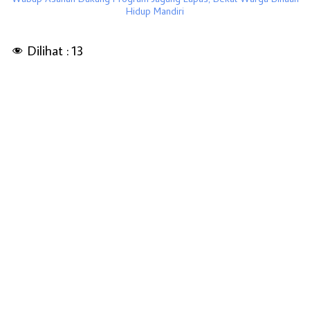
Wabup Asahan Dukung Program Jagung Lapas, Bekal Warga Binaan
Hidup Mandiri
Dilihat :
13