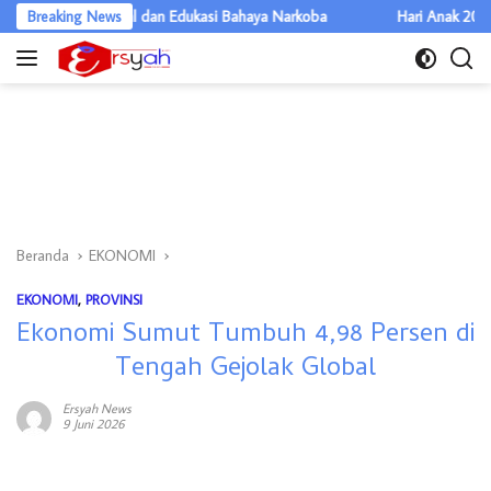
Langsung
ksi Sosial dan Edukasi Bahaya Narkoba
Breaking News
Hari Anak 2026 di Sumut, Ti
ke
konten
Beranda
EKONOMI
EKONOMI
,
PROVINSI
Ekonomi Sumut Tumbuh 4,98 Persen di
Tengah Gejolak Global
Ersyah News
9 Juni 2026