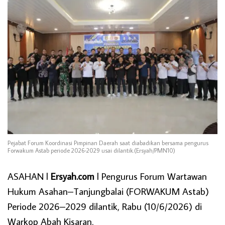
Pejabat Forum Koordinasi Pimpinan Daerah saat diabadikan bersama pengurus
Forwakum Astab periode 2026-2029 usai dilantik.(Ersyah/PMN10)
ASAHAN l
Ersyah.com
l Pengurus Forum Wartawan
Hukum Asahan–Tanjungbalai (FORWAKUM Astab)
Periode 2026–2029 dilantik, Rabu (10/6/2026) di
Warkop Abah Kisaran.