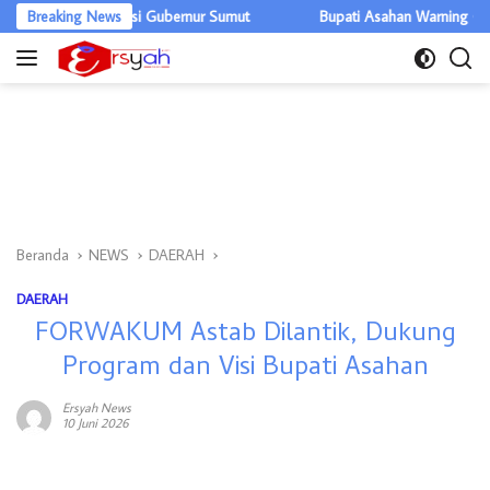
Langsung
Apresiasi Gubernur Sumut
Breaking News
Bupati Asahan Warning OPD, Efisiensi 
ke
konten
Beranda
NEWS
DAERAH
DAERAH
FORWAKUM Astab Dilantik, Dukung
Program dan Visi Bupati Asahan
Ersyah News
10 Juni 2026