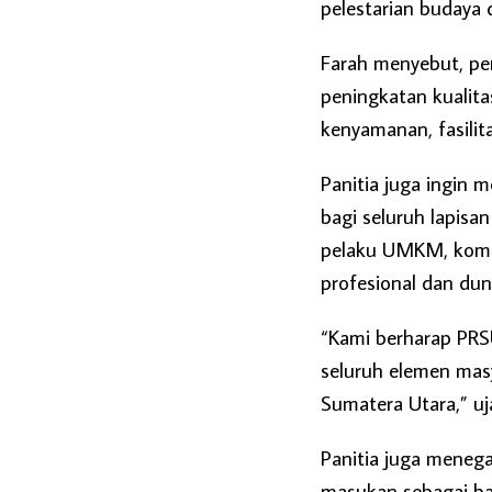
pelestarian budaya 
Farah menyebut, pe
peningkatan kualita
kenyamanan, fasilit
Panitia juga ingin 
bagi seluruh lapisa
pelaku UMKM, komun
profesional dan dun
“Kami berharap PR
seluruh elemen ma
Sumatera Utara,” uj
Panitia juga menega
masukan sebagai ba