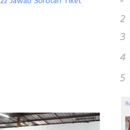
022 Jawab Sorotan Tiket
2
3
4
5
R