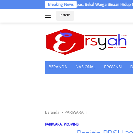
Langsung
Dukung Program Jagung Lapas, Bekal Warga Binaan Hidup Mandiri
Breaking News
ke
Indeks
konten
tutup
BERANDA
NASIONAL
PROVINSI
D
Beranda
PARIWARA
PARIWARA
,
PROVINSI