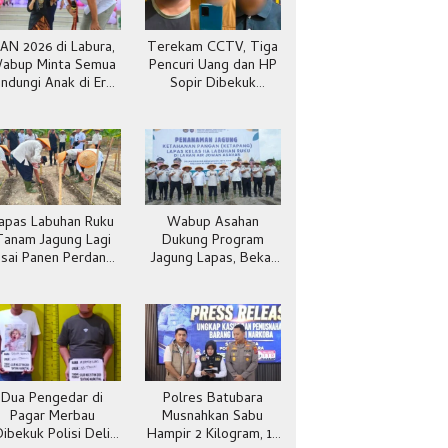
AN 2026 di Labura,
Terekam CCTV, Tiga
abup Minta Semua
Pencuri Uang dan HP
indungi Anak di Era
Sopir Dibekuk
Digital
Jatanras Batubara
apas Labuhan Ruku
Wabup Asahan
Tanam Jagung Lagi
Dukung Program
sai Panen Perdana
Jagung Lapas, Bekal
5,5 Hektare
Warga Binaan Hidup
Mandiri
Dua Pengedar di
Polres Batubara
Pagar Merbau
Musnahkan Sabu
Dibekuk Polisi Deli
Hampir 2 Kilogram, 13