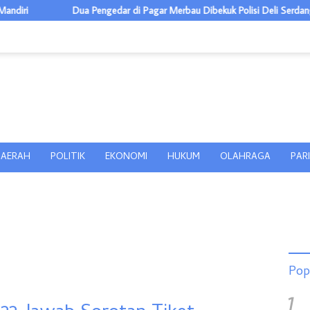
Dua Pengedar di Pagar Merbau Dibekuk Polisi Deli Serdang, Sita Sabu 2
AERAH
POLITIK
EKONOMI
HUKUM
OLAHRAGA
PAR
Pop
1