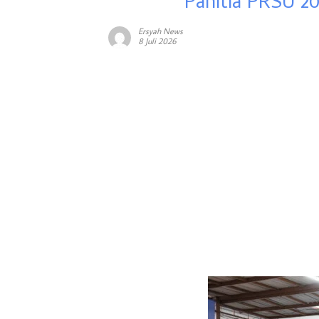
Panitia PRSU 2
Ersyah News
8 Juli 2026