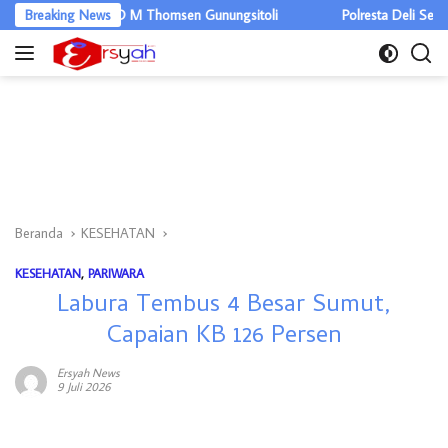
Langsung
itas RSUD M Thomsen Gunungsitoli
Breaking News
Polresta Deli Serdang Musnahk
ke
konten
Beranda
KESEHATAN
KESEHATAN
,
PARIWARA
Labura Tembus 4 Besar Sumut,
Capaian KB 126 Persen
Ersyah News
9 Juli 2026