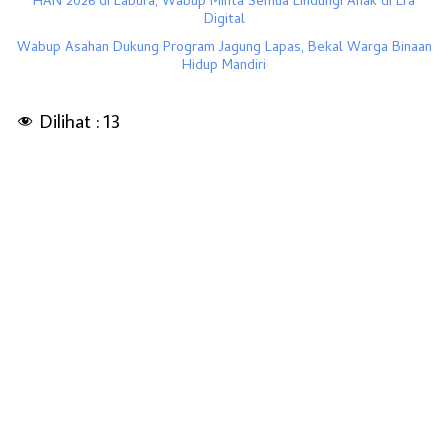
HAN 2026 di Labura, Wabup Minta Semua Lindungi Anak di Era
Digital
Wabup Asahan Dukung Program Jagung Lapas, Bekal Warga Binaan
Hidup Mandiri
Dilihat :
13