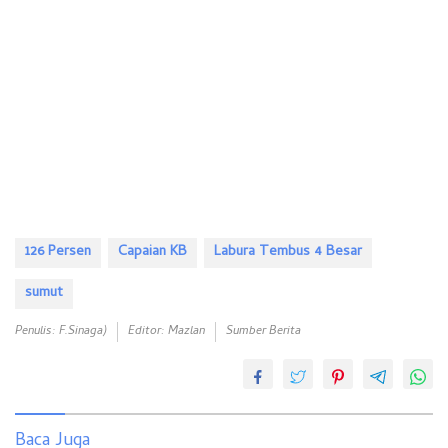
126 Persen
Capaian KB
Labura Tembus 4 Besar
sumut
Penulis: F.Sinaga)
Editor: Mazlan
Sumber Berita
Baca Juga