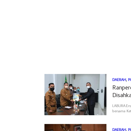
DAERAH
,
P
Ranper
Disahk
LABURA.Ers
bersama Ke
DAERAH
,
P