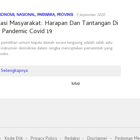
KONOMI
,
NASIONAL
,
PARIWARA
,
PROVINSI
5 September 2020
ipasi Masyarakat: Harapan Dan Tantangan Di
 Pandemic Covid 19
 pemilihan umum kepala daerah secara langsung adalah salah satu
 instrumen demokrasi dalam rangka menciptakan pemerintah yang
ratis….
Selengkapnya
tutup
Kode Etik
Privacy Policy
Redaksi
Disclaimer
Pedoman Med