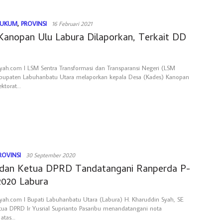
UKUM
,
PROVINSI
16 Februari 2021
Kanopan Ulu Labura Dilaporkan, Terkait DD
ah.com l LSM Sentra Transformasi dan Transparansi Negeri (LSM
Kabupaten Labuhanbatu Utara melaporkan kepala Desa (Kades) Kanopan
ektorat…
ROVINSI
30 September 2020
 dan Ketua DPRD Tandatangani Ranperda P-
020 Labura
ah.com l Bupati Labuhanbatu Utara (Labura) H. Kharuddin Syah, SE
ua DPRD Ir Yusrial Suprianto Pasaribu menandatangani nota
 atas…