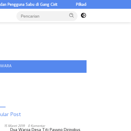
 Sabu di Gang Cirit
Pilkades Pulau Rakyat Tua 5 Calon, Tiga AS
tutup
IWARA
ular Post
15 Maret 2019
0 Komentar
Dua Warga Desa Titi Payung Diringkus