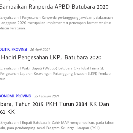
 Sampaikan Ranperda APBD Batubara 2020
Ersyah.com l Penyusunan Ranperda pertanggung jawaban pelaksanaan
 anggaran 2020 merupakan implementasi penerapan format struktur
iatur Peraturan…
OLITIK
,
PROVINSI
26 April 2021
Hadiri Pengesahan LKPJ Batubara 2020
Ersyah.com l Wakil Bupati (Wabup) Batubara Oky Iqbal Frima SE
 Pengesahan Laporan Keterangan Pertanggung Jawaban (LKPJ) Pemkab
ahun…
KONOMI
,
PROVINSI
25 Februari 2021
ubara, Tahun 2019 PKH Turun 2884 KK Dan
961 KK
Ersyah.com l Bupati Batubara Ir Zahir MAP menyampaikan, pada tahun
alu, para pendamping sosial Program Keluarga Harapan (PKH)…