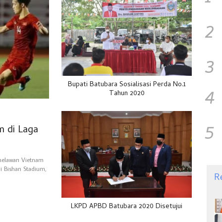
2
3
Bupati Batubara Sosialisasi Perda No.1
4
Tahun 2020
5
m di Laga
melawan Vietnam
i Bishan Stadium,
R
LKPD APBD Batubara 2020 Disetujui