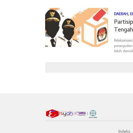
DAERAH
,
E
Partis
Tengah
Pelaksanaan
perwujudan
lebih demok
Indeks