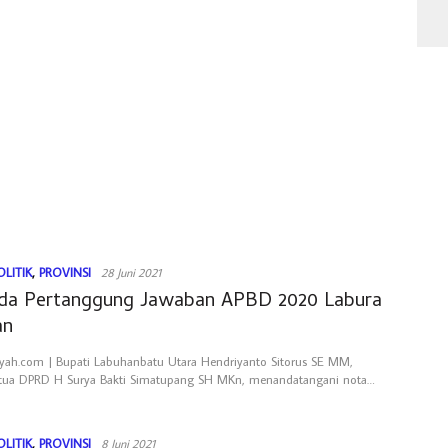
OLITIK
,
PROVINSI
28 Juni 2021
da Pertanggung Jawaban APBD 2020 Labura
an
yah.com | Bupati Labuhanbatu Utara Hendriyanto Sitorus SE MM,
tua DPRD H Surya Bakti Simatupang SH MKn, menandatangani nota…
OLITIK
,
PROVINSI
8 Juni 2021