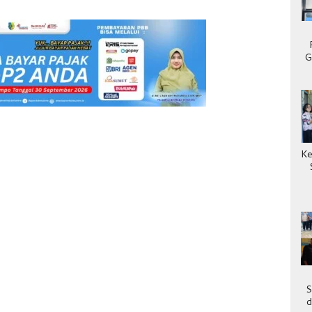
G
Ke
S
d