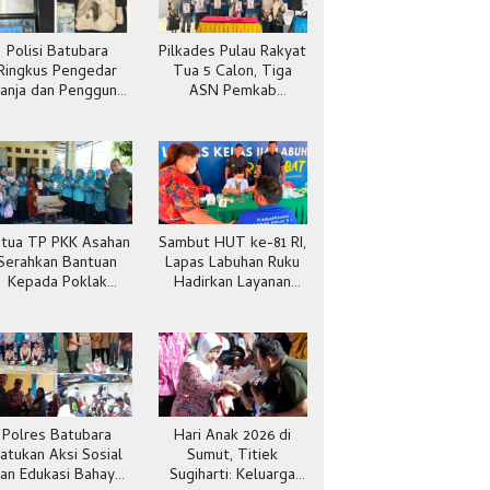
Polisi Batubara
Pilkades Pulau Rakyat
Ringkus Pengedar
Tua 5 Calon, Tiga
anja dan Pengguna
ASN Pemkab
Sabu di Gang Cirit
Batubara
tua TP PKK Asahan
Sambut HUT ke-81 RI,
Serahkan Bantuan
Lapas Labuhan Ruku
Kepada Poklak
Hadirkan Layanan
Kelurahan Sentang
Kesehatan Gratis
Polres Batubara
Hari Anak 2026 di
atukan Aksi Sosial
Sumut, Titiek
an Edukasi Bahaya
Sugiharti: Keluarga