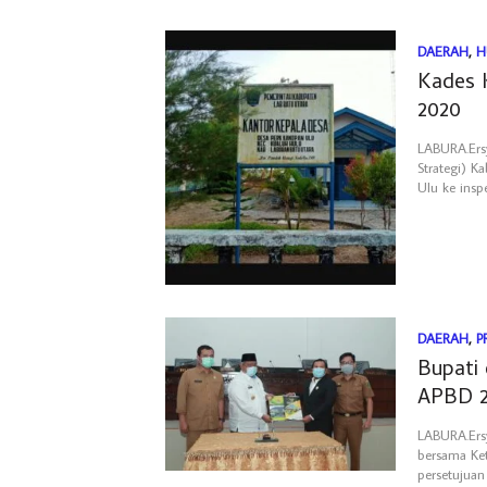
DAERAH
,
H
Kades 
2020
LABURA.Ersy
Strategi) 
Ulu ke insp
DAERAH
,
P
Bupati
APBD 2
LABURA.Ersy
bersama Ket
persetujuan