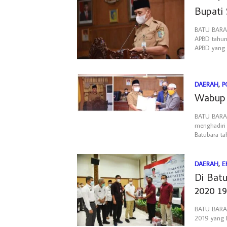
Bupati
BATU BARA.
APBD tahun
APBD yang d
DAERAH
,
P
Wabup 
BATU BARA.
menghadiri
Batubara t
DAERAH
,
E
Di Bat
2020 1
BATU BARA.
2019 yang l