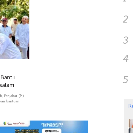
2
3
4
5
 Bantu
ssalam
 Penjabat (Pj)
kan bantuan
R