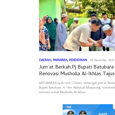
DAERAH
,
PARIWARA
,
PENDIDIKAN
29 Desember 2024
Jum’at Berkah,Pj Bupati Batubara
Renovasi Musholla Al-Ikhlas Taju
BATUBARA.Ersyah.com l Dalam semangat Jum’at Berkah,
Bupati Batubara, H. Heri Wahyudi Marpaung, memberi
renovasi untuk Musholla Al-Ikhlas…