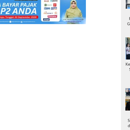
G
Ke
S
d