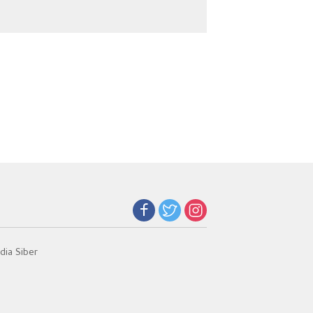
Narkoba
Jadi Kunci Teladan
ia Siber