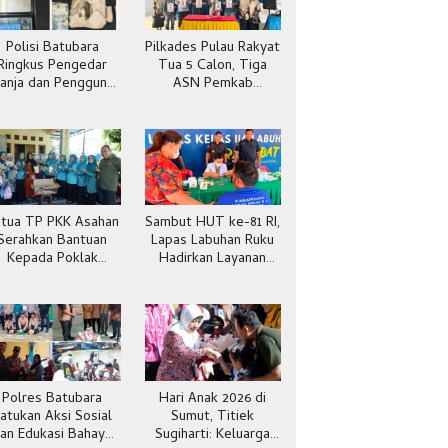
Polisi Batubara
Pilkades Pulau Rakyat
Ringkus Pengedar
Tua 5 Calon, Tiga
anja dan Pengguna
ASN Pemkab
Sabu di Gang Cirit
Batubara
tua TP PKK Asahan
Sambut HUT ke-81 RI,
Serahkan Bantuan
Lapas Labuhan Ruku
Kepada Poklak
Hadirkan Layanan
Kelurahan Sentang
Kesehatan Gratis
Polres Batubara
Hari Anak 2026 di
atukan Aksi Sosial
Sumut, Titiek
an Edukasi Bahaya
Sugiharti: Keluarga