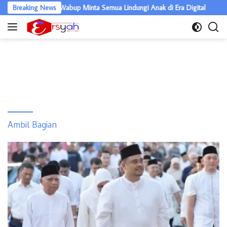
Langsung
26 di Labura, Wabup Minta Semua Lindungi Anak di Era Digital
Breaking News
T
ke
konten
Ambil Bagian