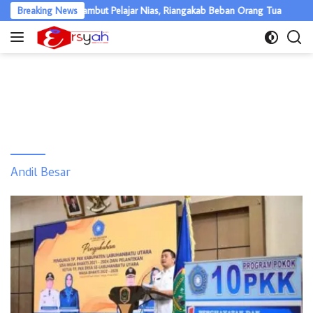
Langsung
ekolah Gratis Disambut Pelajar Nias, Riangakab Beban Orang Tua
Breaking News
ke
konten
Andil Besar