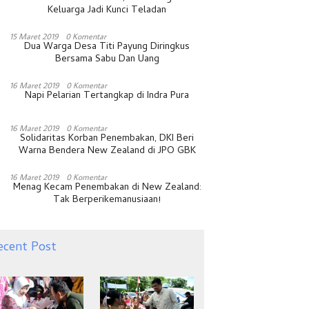
Keluarga Jadi Kunci Teladan
15 Maret 2019
0 Komentar
Dua Warga Desa Titi Payung Diringkus
Bersama Sabu Dan Uang
16 Maret 2019
0 Komentar
Napi Pelarian Tertangkap di Indra Pura
16 Maret 2019
0 Komentar
Solidaritas Korban Penembakan, DKI Beri
Warna Bendera New Zealand di JPO GBK
16 Maret 2019
0 Komentar
Menag Kecam Penembakan di New Zealand:
Tak Berperikemanusiaan!
ecent Post