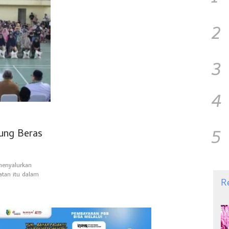
2
3
4
5
ung Beras
menyalurkan
tan itu dalam
R