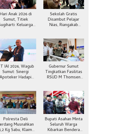
Hari Anak 2026 di
Sekolah Gratis
Sumut, Titiek
Disambut Pelajar
Sugiharti: Keluarga
Nias, Riangakab
Jadi Kunci Teladan
Beban Orang Tua
IT IAI 2026, Wagub
Gubernur Sumut
Sumut: Sinergi
Tingkatkan Fasilitas
Apoteker Hadapi
RSUD M Thomsen
Kesehatan Global
Gunungsitoli
Polresta Deli
Bupati Asahan Minta
erdang Musnahkan
Seluruh Warga
1,2 Kg Sabu, Klaim
Kibarkan Bendera