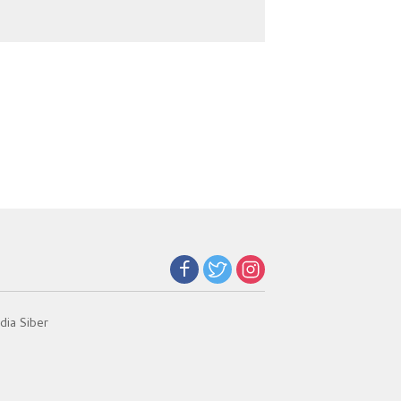
Selamatkan 5.304
Merah Putih
Jiwa
ia Siber