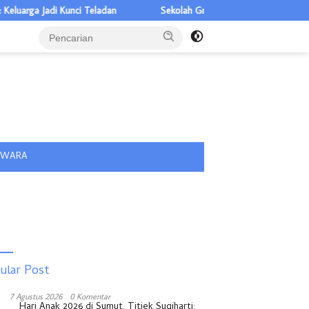
rga Jadi Kunci Teladan
Sekolah Gratis Disambut Pelajar Nias, Ria
tutup
IWARA
ular Post
7 Agustus 2026
0 Komentar
Hari Anak 2026 di Sumut, Titiek Sugiharti: