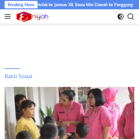
Langsung
muka Asahan Bertolak ke Jamnas XII, Bawa Misi Daerah ke Panggung Nasiona
Breaking News
ke
konten
Bakti Sosial