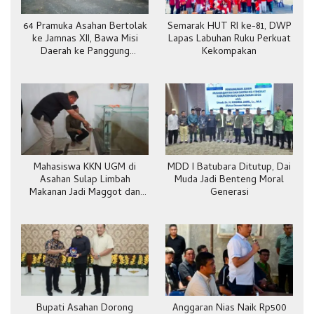
64 Pramuka Asahan Bertolak
Semarak HUT RI ke-81, DWP
ke Jamnas XII, Bawa Misi
Lapas Labuhan Ruku Perkuat
Daerah ke Panggung
Kekompakan
Nasional
Mahasiswa KKN UGM di
MDD I Batubara Ditutup, Dai
Asahan Sulap Limbah
Muda Jadi Benteng Moral
Makanan Jadi Maggot dan
Generasi
Pakan Ternak
Bupati Asahan Dorong
Anggaran Nias Naik Rp500