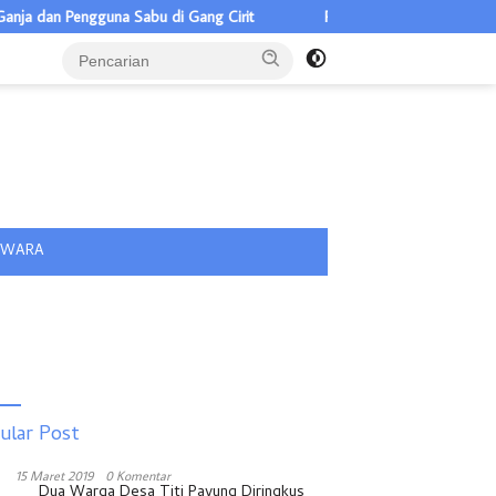
 dan Pengguna Sabu di Gang Cirit
Pilkades Pulau Rakyat Tua 5 C
tutup
IWARA
ular Post
15 Maret 2019
0 Komentar
Dua Warga Desa Titi Payung Diringkus