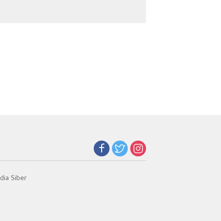
Narkoba
Jadi Kunci Teladan
ia Siber