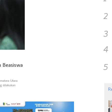
2
3
4
5
m Beasiswa
umatera Utara
g dilakukan
R