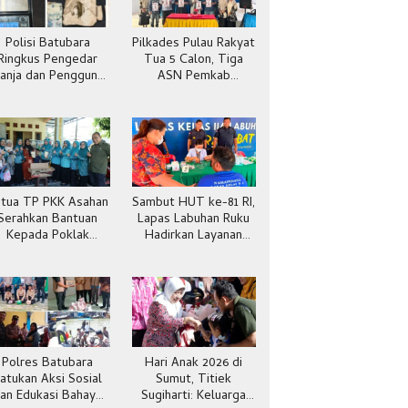
Polisi Batubara
Pilkades Pulau Rakyat
Ringkus Pengedar
Tua 5 Calon, Tiga
anja dan Pengguna
ASN Pemkab
Sabu di Gang Cirit
Batubara
tua TP PKK Asahan
Sambut HUT ke-81 RI,
Serahkan Bantuan
Lapas Labuhan Ruku
Kepada Poklak
Hadirkan Layanan
Kelurahan Sentang
Kesehatan Gratis
Polres Batubara
Hari Anak 2026 di
atukan Aksi Sosial
Sumut, Titiek
an Edukasi Bahaya
Sugiharti: Keluarga