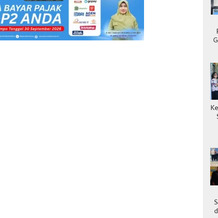
G
Ke
S
d