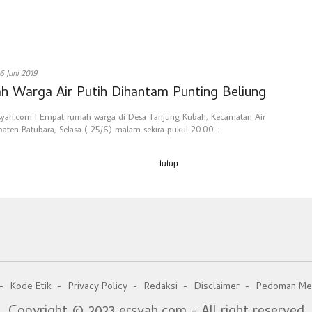
6 Juni 2019
h Warga Air Putih Dihantam Punting Beliung
rsyah.com l Empat rumah warga di Desa Tanjung Kubah, Kecamatan Air
paten Batubara, Selasa ( 25/6) malam sekira pukul 20.00…
tutup
Kode Etik
Privacy Policy
Redaksi
Disclaimer
Pedoman Med