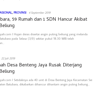
ASIONAL
,
PROVINSI
4 September 2019
ubara, 59 Rumah dan 1 SDN Hancur Akibat
Beliung
syah.com l Hujan deras disertai angin puting beliung yang melanda
atubara pada Selasa (3/9) sekitar pukul 18.30 WIB telah
an…
22 Juli 2019
ah Desa Benteng Jaya Rusak Diterjang
Beliung
syah.com l Setidaknya ada 40 unit di Desa Benteng Jaya Kecamatan Sei
aten Batubara, dikabarkan dihancur dihantam angin puting beliung…