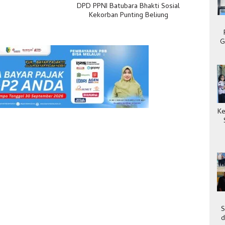
DPD PPNI Batubara Bhakti Sosial
Kekorban Punting Beliung
G
Ke
S
d