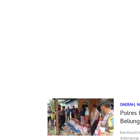
DAERAH
,
N
Polres
Beliung
Batubara.Er
didampingi