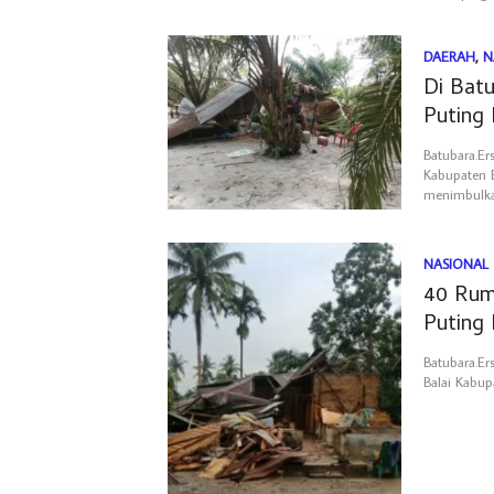
DAERAH
,
N
Di Bat
Puting 
Batubara.Er
Kabupaten B
menimbulk
NASIONAL
40 Rum
Puting 
Batubara.Er
Balai Kabup