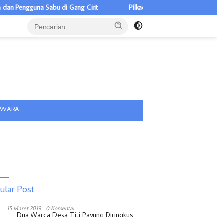
una Sabu di Gang Cirit
Pilkades Pulau Rakyat Tua 5 Calon, Tiga
tutup
IWARA
ular Post
15 Maret 2019
0 Komentar
Dua Warga Desa Titi Payung Diringkus