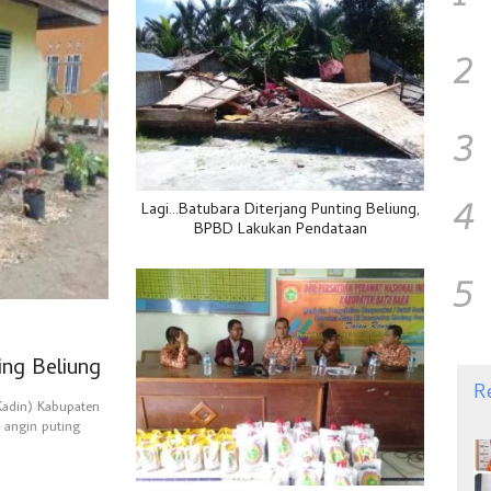
2
3
4
Lagi…Batubara Diterjang Punting Beliung,
BPBD Lakukan Pendataan
5
ng Beliung
R
Kadin) Kabupaten
 angin puting