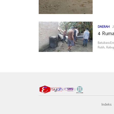
DAERAH
2
4 Ruma
Batubara.E
Putih, Kabu
Indeks