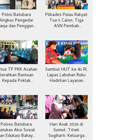
Polisi Batubara
Pilkades Pulau Rakyat
Ringkus Pengedar
Tua 5 Calon, Tiga
anja dan Pengguna
ASN Pemkab
Sabu di Gang Cirit
Batubara
tua TP PKK Asahan
Sambut HUT ke-81 RI,
Serahkan Bantuan
Lapas Labuhan Ruku
Kepada Poklak
Hadirkan Layanan
Kelurahan Sentang
Kesehatan Gratis
Polres Batubara
Hari Anak 2026 di
atukan Aksi Sosial
Sumut, Titiek
an Edukasi Bahaya
Sugiharti: Keluarga