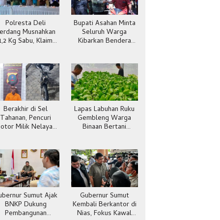
Polresta Deli
Bupati Asahan Minta
erdang Musnahkan
Seluruh Warga
1,2 Kg Sabu, Klaim
Kibarkan Bendera
Selamatkan 5.304
Merah Putih
Jiwa
Berakhir di Sel
Lapas Labuhan Ruku
Tahanan, Pencuri
Gembleng Warga
otor Milik Nelayan
Binaan Bertani
Dibekuk Polisi
Pakcoy, Bekal Usai
Batubara
Bebas
ubernur Sumut Ajak
Gubernur Sumut
BNKP Dukung
Kembali Berkantor di
Pembangunan
Nias, Fokus Kawal