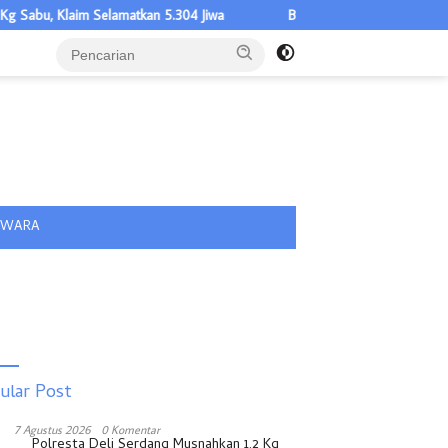
aim Selamatkan 5.304 Jiwa
Bupati Asahan Minta Seluruh Warga Ki
tutup
IWARA
ular Post
7 Agustus 2026
0 Komentar
Polresta Deli Serdang Musnahkan 1,2 Kg