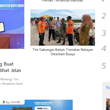
Pernah Tersentuh Bantuan
2
3
4
Tim Gabungan Belum Temukan Nelayan
Diterkam Buaya
5
ng Buat
ihat Jelas
l Meeting) Tim
r Perwakilan Bank
R