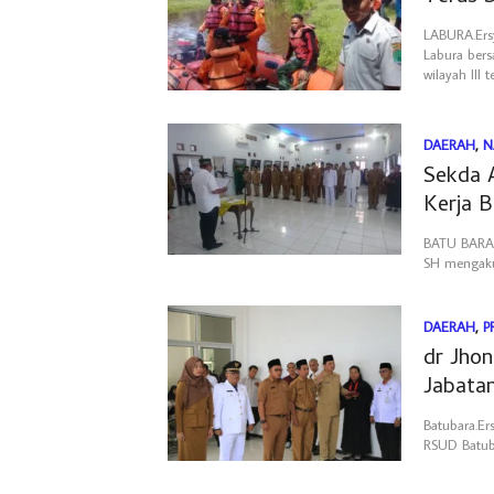
LABURA.Ers
Labura ber
wilayah lll 
DAERAH
,
N
Sekda 
Kerja B
BATU BARA. 
SH mengakui
DAERAH
,
P
dr Jho
Jabata
Batubara.Er
RSUD Batuba