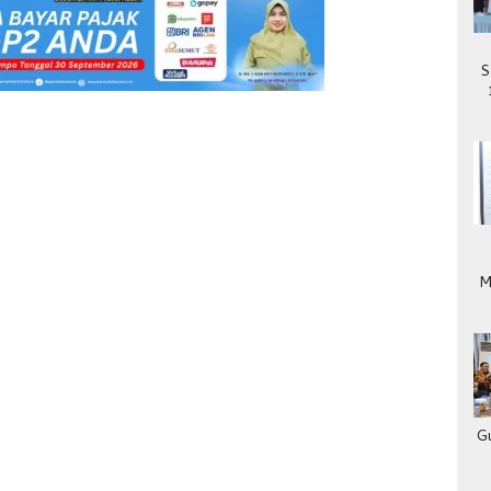
S
M
G