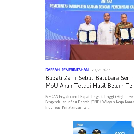
DAERAH
,
PEMERINTAHAN
7 April 2023
Bupati Zahir Sebut Batubara Seri
MoU Akan Tetapi Hasil Belum Terl
MEDAN.Ersyah.com l Rapat Tingkat Tinggi (High Leve
Pengendalian Inflasi Daerah (TPID) Wilayah Kerja Kanto
Indonesia Pematangsiantar…