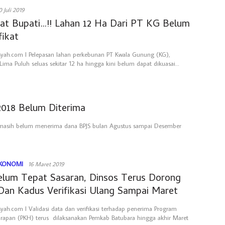
0 Juli 2019
uat Bupati…!! Lahan 12 Ha Dari PT KG Belum
fikat
syah.com l Pelepasan lahan perkebunan PT Kwala Gunung (KG),
ima Puluh seluas sekitar 12 ha hingga kini belum dapat dikuasai…
018 Belum Diterima
a masih belum menerima dana BPJS bulan Agustus sampai Desember
KONOMI
16 Maret 2019
lum Tepat Sasaran, Dinsos Terus Dorong
Dan Kadus Verifikasi Ulang Sampai Maret
syah.com l Validasi data dan verifikasi terhadap penerima Program
rapan (PKH) terus dilaksanakan Pemkab Batubara hingga akhir Maret