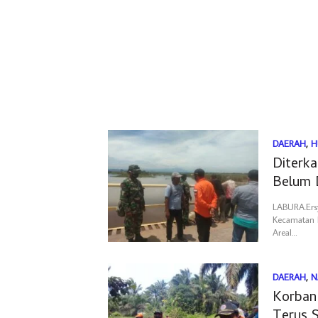
DAERAH
,
H
Diterk
Belum 
LABURA.Ers
Kecamatan K
Areal…
DAERAH
,
N
Korban
Terus S