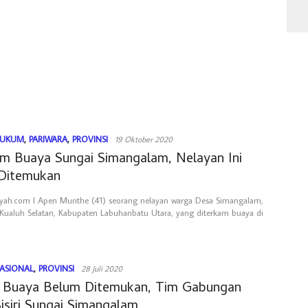
UKUM
,
PARIWARA
,
PROVINSI
19 Oktober 2020
am Buaya Sungai Simangalam, Nelayan Ini
Ditemukan
yah.com l Apen Munthe (41) seorang nelayan warga Desa Simangalam,
ualuh Selatan, Kabupaten Labuhanbatu Utara, yang diterkam buaya di
ASIONAL
,
PROVINSI
28 Juli 2020
 Buaya Belum Ditemukan, Tim Gabungan
isiri Sungai Simangalam