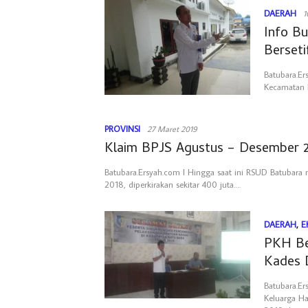
DAERAH
1
Info B
Berseti
Batubara.Er
Kecamatan L
PROVINSI
27 Maret 2019
Klaim BPJS Agustus – Desember 2
Batubara.Ersyah.com l Hingga saat ini RSUD Batubar
2018, diperkirakan sekitar 400 juta….
DAERAH
,
E
PKH Be
Kades 
Batubara.Er
Keluarga Ha