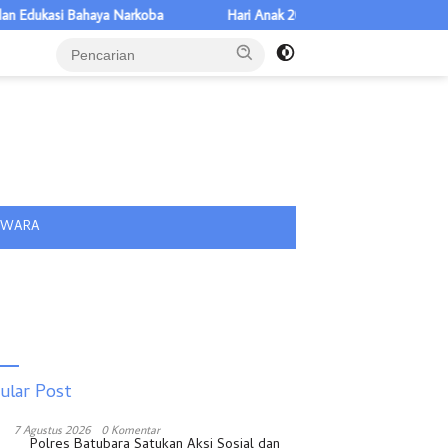
ukasi Bahaya Narkoba
Hari Anak 2026 di Sumut, Titiek Sugiharti: K
tutup
IWARA
ular Post
7 Agustus 2026
0 Komentar
Polres Batubara Satukan Aksi Sosial dan