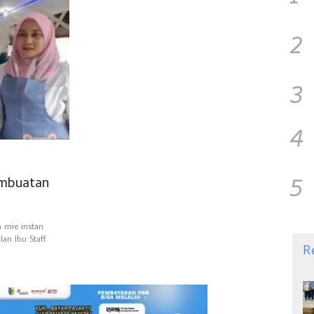
2
3
4
5
embuatan
 mie instan
an Ibu Staff
R