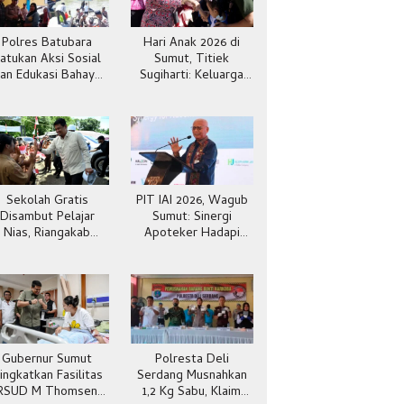
Polres Batubara
Hari Anak 2026 di
atukan Aksi Sosial
Sumut, Titiek
an Edukasi Bahaya
Sugiharti: Keluarga
Narkoba
Jadi Kunci Teladan
Sekolah Gratis
PIT IAI 2026, Wagub
Disambut Pelajar
Sumut: Sinergi
Nias, Riangakab
Apoteker Hadapi
Beban Orang Tua
Kesehatan Global
Gubernur Sumut
Polresta Deli
ingkatkan Fasilitas
Serdang Musnahkan
RSUD M Thomsen
1,2 Kg Sabu, Klaim