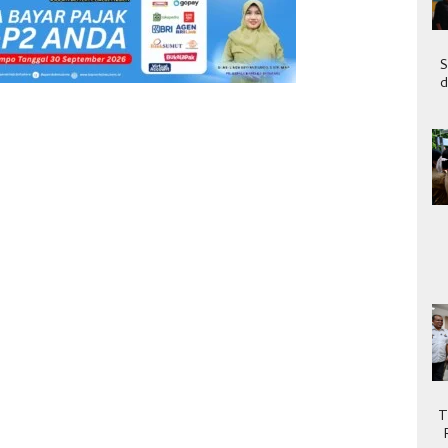
S
d
T