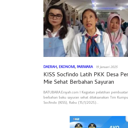
DAERAH
,
EKONOMI
,
PARIWARA
19 Januari 2025
KISS Socfindo Latih PKK Desa P
Mie Sehat Berbahan Sayuran
BATUBARA.Ersyah.com l Kegiatan pelatihan pembuatan
berbahan baku sayuran sehat dilaksanakan Tim Kumpul
Socfindo (KISS), Rabu (15/1/2025)…