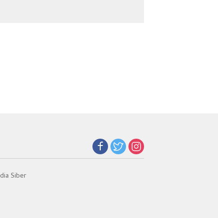
Gunungsitoli
Selamatkan 5.304
Jiwa
ia Siber