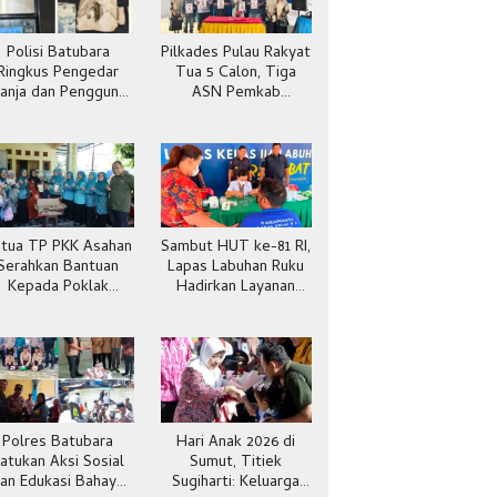
Polisi Batubara
Pilkades Pulau Rakyat
Ringkus Pengedar
Tua 5 Calon, Tiga
anja dan Pengguna
ASN Pemkab
Sabu di Gang Cirit
Batubara
tua TP PKK Asahan
Sambut HUT ke-81 RI,
Serahkan Bantuan
Lapas Labuhan Ruku
Kepada Poklak
Hadirkan Layanan
Kelurahan Sentang
Kesehatan Gratis
Polres Batubara
Hari Anak 2026 di
atukan Aksi Sosial
Sumut, Titiek
an Edukasi Bahaya
Sugiharti: Keluarga