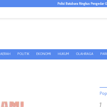
Polisi Batubara Ringkus Pengedar Ganja
AERAH
POLITIK
EKONOMI
HUKUM
OLAHRAGA
PAR
Pop
1