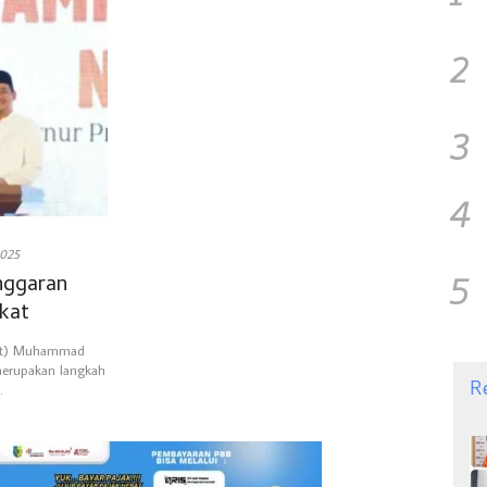
2
3
4
2025
5
nggaran
kat
mut) Muhammad
merupakan langkah
R
…