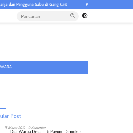
 dan Pengguna Sabu di Gang Cirit
Pilkades Pulau Rakyat Tua 5 Ca
tutup
IWARA
ular Post
15 Maret 2019
0 Komentar
Dua Warga Desa Titi Payung Diringkus