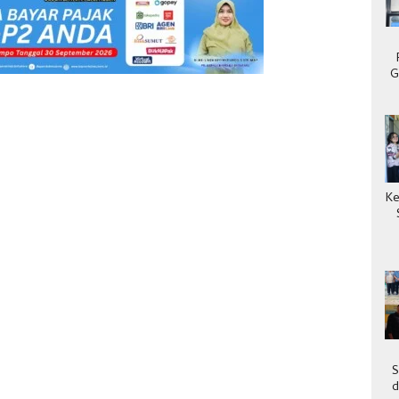
G
Ke
S
d