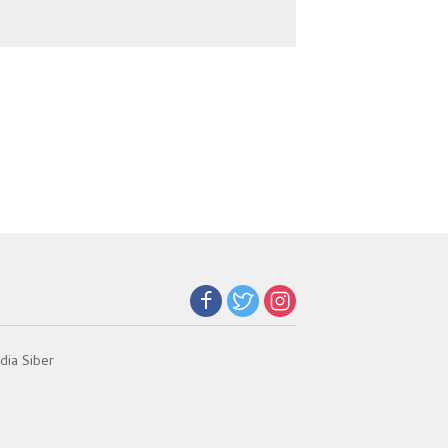
Narkoba
Jadi Kunci Teladan
ia Siber