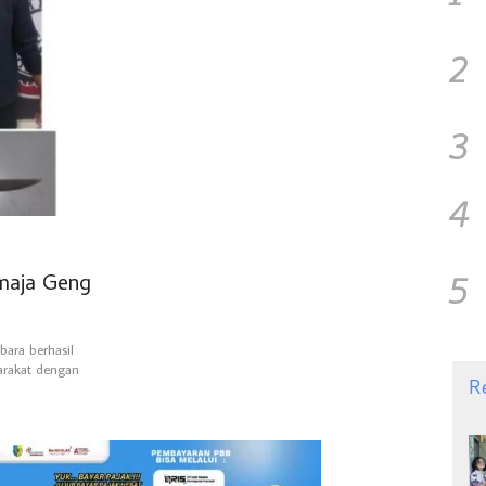
2
3
4
5
maja Geng
bara berhasil
rakat dengan
R