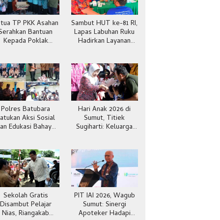
tua TP PKK Asahan
Sambut HUT ke-81 RI,
Serahkan Bantuan
Lapas Labuhan Ruku
Kepada Poklak
Hadirkan Layanan
Kelurahan Sentang
Kesehatan Gratis
Polres Batubara
Hari Anak 2026 di
atukan Aksi Sosial
Sumut, Titiek
an Edukasi Bahaya
Sugiharti: Keluarga
Narkoba
Jadi Kunci Teladan
Sekolah Gratis
PIT IAI 2026, Wagub
Disambut Pelajar
Sumut: Sinergi
Nias, Riangakab
Apoteker Hadapi