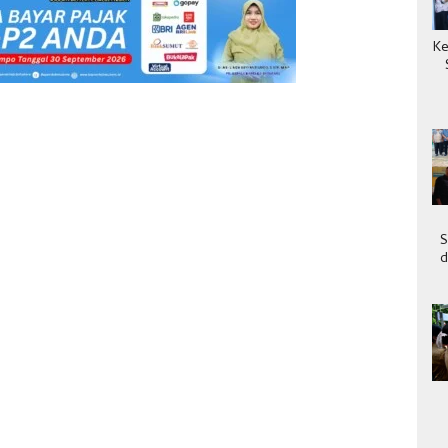
Ke
S
d