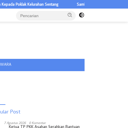
a Poklak Kelurahan Sentang
Sambut HUT ke-81 RI, Lapas Labuhan
tutup
IWARA
ular Post
7 Agustus 2026
0 Komentar
Ketua TP PKK Asahan Serahkan Bantuan