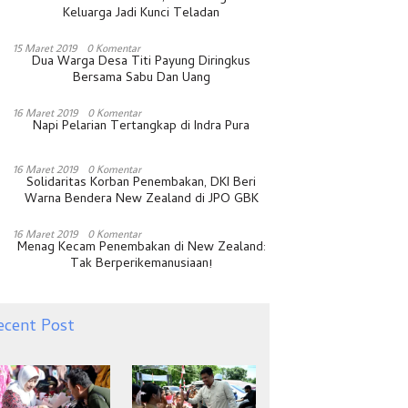
Keluarga Jadi Kunci Teladan
15 Maret 2019
0 Komentar
Dua Warga Desa Titi Payung Diringkus
Bersama Sabu Dan Uang
16 Maret 2019
0 Komentar
Napi Pelarian Tertangkap di Indra Pura
16 Maret 2019
0 Komentar
Solidaritas Korban Penembakan, DKI Beri
Warna Bendera New Zealand di JPO GBK
16 Maret 2019
0 Komentar
Menag Kecam Penembakan di New Zealand:
Tak Berperikemanusiaan!
ecent Post