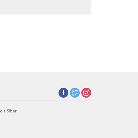
Selamatkan 5.304
Merah Putih
Jiwa
ia Siber