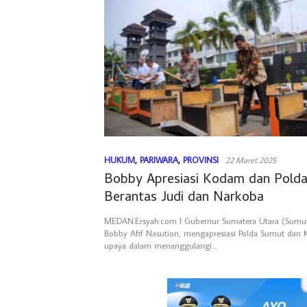
HUKUM
,
PARIWARA
,
PROVINSI
22 Maret 2025
Bobby Apresiasi Kodam dan Pold
Berantas Judi dan Narkoba
MEDAN.Ersyah.com l Gubernur Sumatera Utara (Sum
Bobby Afif Nasution, mengapresiasi Polda Sumut dan 
upaya dalam menanggulangi…