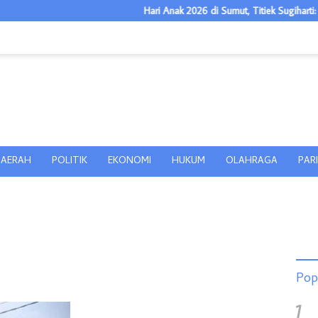
Hari Anak 2026 di Sumut, Titiek Sugiharti: Keluar
AERAH
POLITIK
EKONOMI
HUKUM
OLAHRAGA
PAR
Pop
1