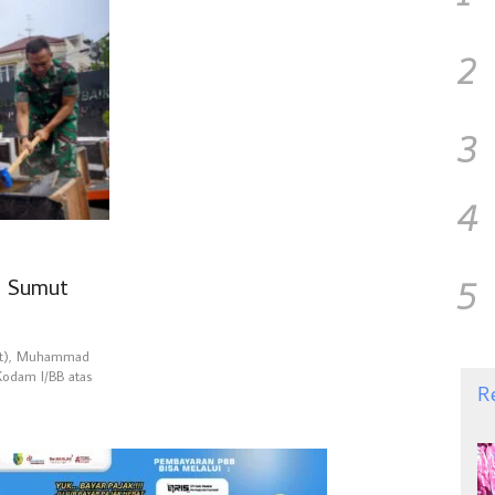
2
3
4
5
a Sumut
ut), Muhammad
Kodam I/BB atas
R