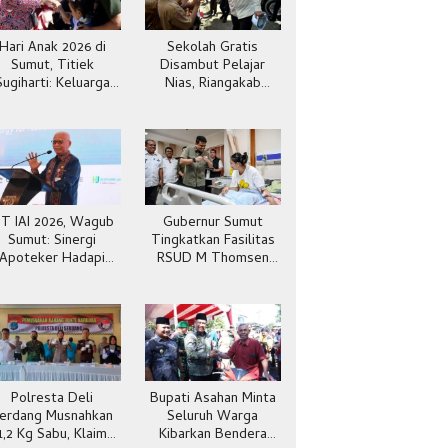
Hari Anak 2026 di
Sekolah Gratis
Sumut, Titiek
Disambut Pelajar
Sugiharti: Keluarga
Nias, Riangakab
Jadi Kunci Teladan
Beban Orang Tua
IT IAI 2026, Wagub
Gubernur Sumut
Sumut: Sinergi
Tingkatkan Fasilitas
Apoteker Hadapi
RSUD M Thomsen
Kesehatan Global
Gunungsitoli
Polresta Deli
Bupati Asahan Minta
erdang Musnahkan
Seluruh Warga
1,2 Kg Sabu, Klaim
Kibarkan Bendera