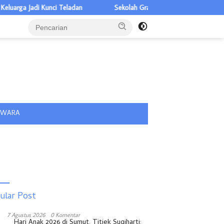
ga Jadi Kunci Teladan
Sekolah Gratis Disambut Pelajar Nias, Rian
tutup
IWARA
ular Post
7 Agustus 2026
0 Komentar
Hari Anak 2026 di Sumut, Titiek Sugiharti: