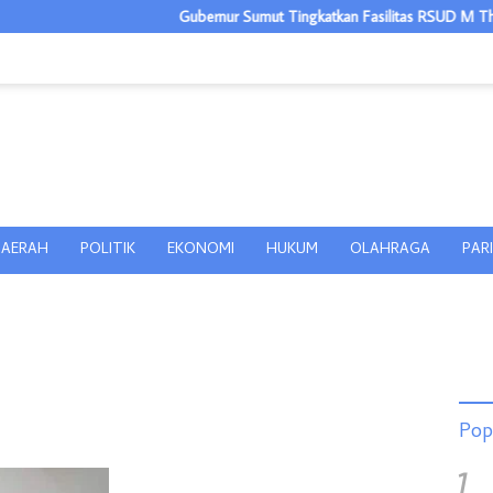
Gubernur Sumut Tingkatkan Fasilitas RSUD M Thomsen
AERAH
POLITIK
EKONOMI
HUKUM
OLAHRAGA
PAR
Pop
1