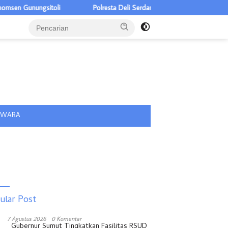
 Gunungsitoli
Polresta Deli Serdang Musnahkan 1,2 Kg Sabu, Klai
tutup
IWARA
ular Post
7 Agustus 2026
0 Komentar
Gubernur Sumut Tingkatkan Fasilitas RSUD