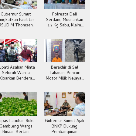
Gubernur Sumut
Polresta Deli
ingkatkan Fasilitas
Serdang Musnahkan
RSUD M Thomsen
1,2 Kg Sabu, Klaim
Gunungsitoli
Selamatkan 5.304
Jiwa
upati Asahan Minta
Berakhir di Sel
Seluruh Warga
Tahanan, Pencuri
Kibarkan Bendera
Motor Milik Nelayan
Merah Putih
Dibekuk Polisi
Batubara
apas Labuhan Ruku
Gubernur Sumut Ajak
Gembleng Warga
BNKP Dukung
Binaan Bertani
Pembangunan