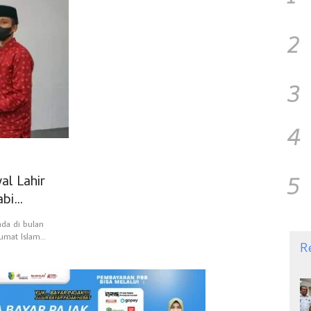
2
3
4
5
al Lahir
abi
da di bulan
i umat Islam…
R