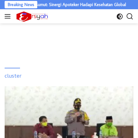
Langsung
I 2026, Wagub Sumut: Sinergi Apoteker Hadapi Kesehatan Global
Breaking News
ke
konten
cluster