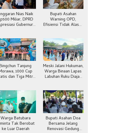
nggaran Nias Naik
Bupati Asahan
p500 Miliar, DPRD
Warning OPD,
Apresiasi Gubernur
Efisiensi Tidak Alasan
Sumut
Pelayanan Publik
Menurun
Bingchun Tanjung
Meski Jalani Hukuman,
Morawa, 1000 Cup
Warga Binaan Lapas
atis dan Tiga Mitra
Labuhan Ruku Diajak
ranchise Langsung
Hidup Sehat
Bergabung
Warga Batubara
Bupati Asahan Doa
iminta Tak Berobat
Bersama Jelang
ke Luar Daerah
Renovasi Gedung