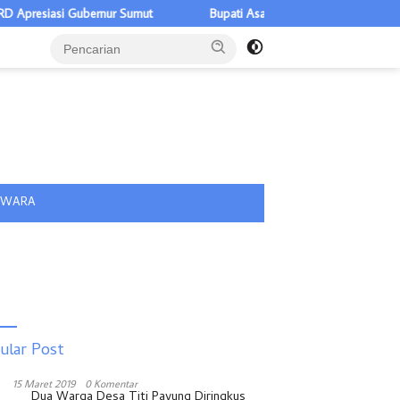
asi Gubernur Sumut
Bupati Asahan Warning OPD, Efisiensi Tidak 
tutup
IWARA
ular Post
15 Maret 2019
0 Komentar
Dua Warga Desa Titi Payung Diringkus