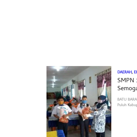
DAERAH
,
E
SMPN 1
Semoga
BATU BARA.
Puluh Kabu