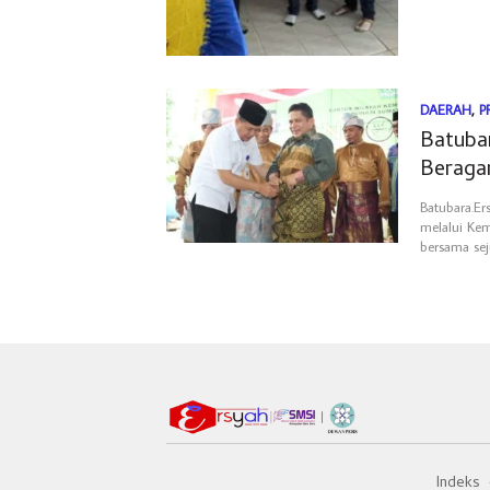
DAERAH
,
P
Batuba
Beraga
Batubara.E
melalui Ke
bersama se
Indeks