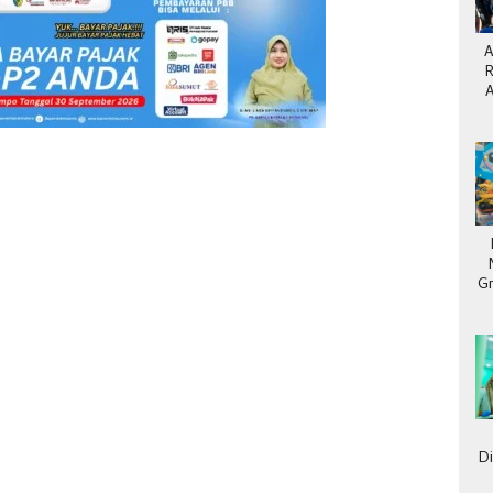
A
R
Gr
F
D