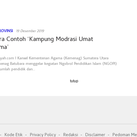
ROVINSI
19 Desember 2019
ra Contoh ‘Kampung Modrasi Umat
ma’
rsyah.com l Kanwil Kementerian Agama (Kemenag) Sumatera Utara
menag Batubara menggelar kegiatan Ngobrol Pendidikan Islam (NGOPI)
jumlah pendidik dan…
tutup
Kode Etik
Privacy Policy
Redaksi
Disclaimer
Pedoman Med