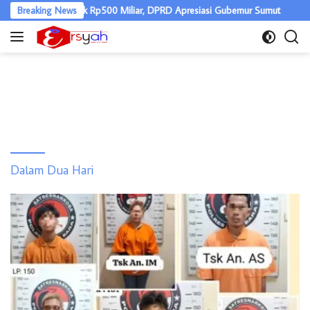
Langsung
ggaran Nias Naik Rp500 Miliar, DPRD Apresiasi Gubernur Sumut
Breaking News
ke
konten
Dalam Dua Hari