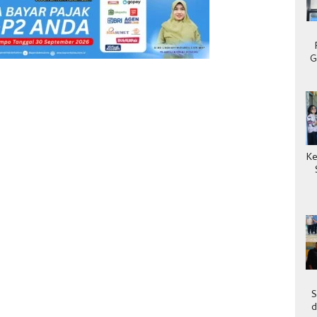
G
Ke
S
d