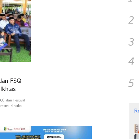
2
3
4
5
 dan FSQ
Ikhlas
) dan Festival
resmi dibuka,
R