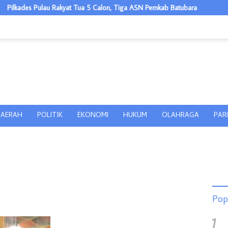
lkades Pulau Rakyat Tua 5 Calon, Tiga ASN Pemkab Batubara
Ketu
AERAH
POLITIK
EKONOMI
HUKUM
OLAHRAGA
PAR
Pop
1