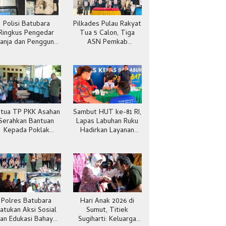
Polisi Batubara
Pilkades Pulau Rakyat
Ringkus Pengedar
Tua 5 Calon, Tiga
anja dan Pengguna
ASN Pemkab
Sabu di Gang Cirit
Batubara
tua TP PKK Asahan
Sambut HUT ke-81 RI,
Serahkan Bantuan
Lapas Labuhan Ruku
Kepada Poklak
Hadirkan Layanan
Kelurahan Sentang
Kesehatan Gratis
Polres Batubara
Hari Anak 2026 di
atukan Aksi Sosial
Sumut, Titiek
an Edukasi Bahaya
Sugiharti: Keluarga