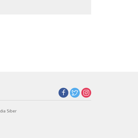
Narkoba
Jadi Kunci Teladan
ia Siber