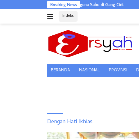
Langsung
ubara Ringkus Pengedar Ganja dan Pengguna Sabu di Gang Cirit
Breaking News
Pi
ke
Indeks
konten
tutup
BERANDA
NASIONAL
PROVINSI
D
Dengan Hati Ikhlas