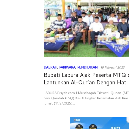
DAERAH
,
PARIWARA
,
PENDIDIKAN
16 Februari 2025
Bupati Labura Ajak Peserta MTQ
Lantunkan Al-Qur’an Dengan Hati 
LABURA.Ersyah.com l Musabaqah Tilawatil Qur’an (MTQ
Seni Qasidah (FSQ) Ke-IX tingkat Kecamatan Aek Kuo 
Jumat (14/2/2025)…