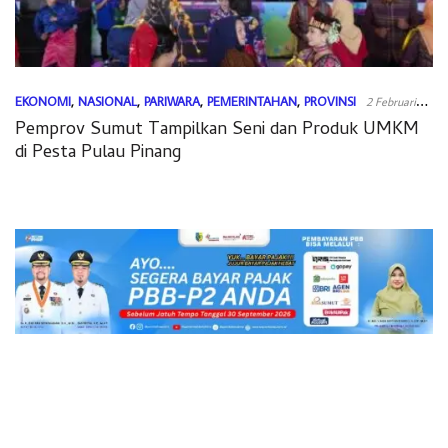
EKONOMI
,
NASIONAL
,
PARIWARA
,
PEMERINTAHAN
,
PROVINSI
2 Februari
Pemprov Sumut Tampilkan Seni dan Produk UMKM
2025
di Pesta Pulau Pinang