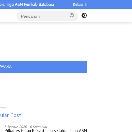
iga ASN Pemkab Batubara
Ketua TP PKK Asahan Serahkan Bantuan 
tutup
IWARA
ular Post
7 Agustus 2026
0 Komentar
Pilkades Pulau Rakyat Tua 5 Calon, Tiga ASN