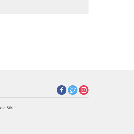
Jadi Kunci Teladan
Beban Orang Tua
ia Siber