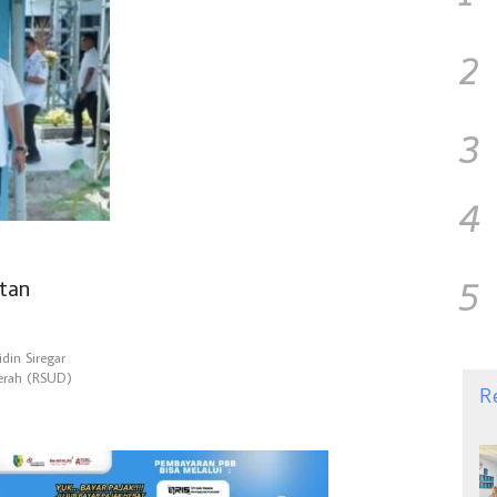
2
3
4
5
tan
din Siregar
erah (RSUD)
R