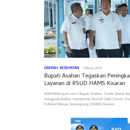
DAERAH
,
KESEHATAN
7 Maret 2025
Bupati Asahan Tegaskan Peningka
Layanan di RSUD HAMS Kisaran
ASAHAN.Ersyah.com l Bupati Asahan, Taufik Zainal Abi
menginstruksikan manajemen Rumah Sakit Umum Da
H.Abdul Manan Simatupang (HAMS) Kisaran…