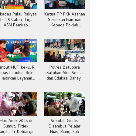
lkades Pulau Rakyat
Ketua TP PKK Asahan
Tua 5 Calon, Tiga
Serahkan Bantuan
ASN Pemkab
Kepada Poklak
Batubara
Kelurahan Sentang
mbut HUT ke-81 RI,
Polres Batubara
apas Labuhan Ruku
Satukan Aksi Sosial
Hadirkan Layanan
dan Edukasi Bahaya
Kesehatan Gratis
Narkoba
Hari Anak 2026 di
Sekolah Gratis
Sumut, Titiek
Disambut Pelajar
Sugiharti: Keluarga
Nias, Riangakab