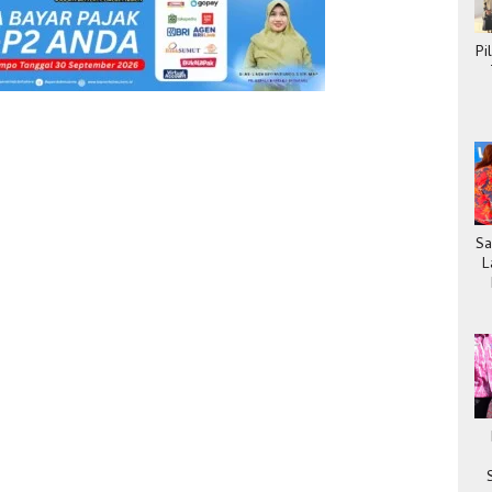
Pi
Sa
L