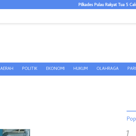
Pilkades Pulau Rakyat Tua 5 Calon, T
AERAH
POLITIK
EKONOMI
HUKUM
OLAHRAGA
PAR
Pop
1