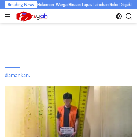
Langsung
Meski Jalani Hukuman, Warga Binaan Lapas Labuhan Ruku Diajak Hidup S
Breaking News
ke
konten
diamankan.