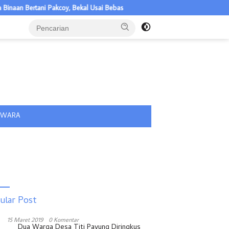
Bertani Pakcoy, Bekal Usai Bebas
Gubernur Sumut Ajak BNKP Du
tutup
IWARA
ular Post
15 Maret 2019
0 Komentar
Dua Warga Desa Titi Payung Diringkus