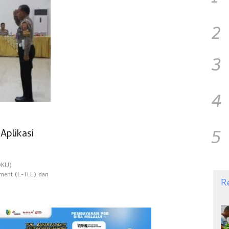
2
3
4
5
Aplikasi
OKU)
cement (E-TLE) dan
R