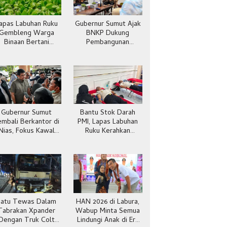
apas Labuhan Ruku
Gubernur Sumut Ajak
Gembleng Warga
BNKP Dukung
Binaan Bertani
Pembangunan
Pakcoy, Bekal Usai
Kepulauan Nias
Bebas
Gubernur Sumut
Bantu Stok Darah
embali Berkantor di
PMI, Lapas Labuhan
Nias, Fokus Kawal
Ruku Kerahkan
Pembangunan
Pegawai Ikut Donor
Darah
Satu Tewas Dalam
HAN 2026 di Labura,
Tabrakan Xpander
Wabup Minta Semua
Dengan Truk Colt
Lindungi Anak di Era