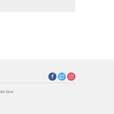
Diesel di Batubara
Digital
ia Siber