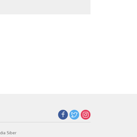
Pakcoy, Bekal Usai
Kepulauan Nias
Bebas
ia Siber