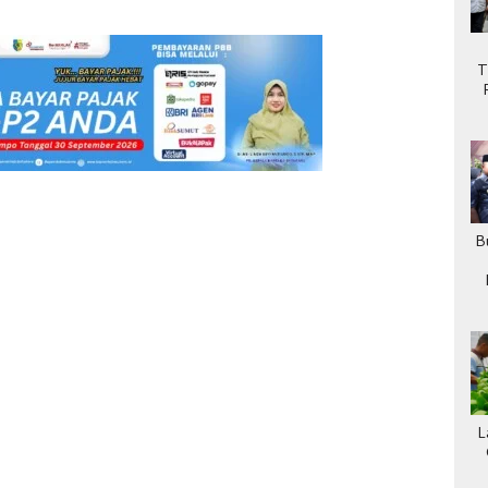
T
B
L