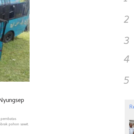
2
3
4
5
 Nyungsep
R
 pembatas
abrak pohon sawit.