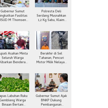
Gubernur Sumut
Polresta Deli
ingkatkan Fasilitas
Serdang Musnahkan
RSUD M Thomsen
1,2 Kg Sabu, Klaim
Gunungsitoli
Selamatkan 5.304
Jiwa
upati Asahan Minta
Berakhir di Sel
Seluruh Warga
Tahanan, Pencuri
Kibarkan Bendera
Motor Milik Nelayan
Merah Putih
Dibekuk Polisi
Batubara
apas Labuhan Ruku
Gubernur Sumut Ajak
Gembleng Warga
BNKP Dukung
Binaan Bertani
Pembangunan