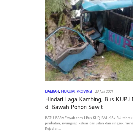
DAERAH
,
HUKUM
,
PROVINSI
23 Juni 2021
Hindari Laga Kambing, Bus KUPJ
di Bawah Pohon Sawit
BATU BARA.Ersyah.com l Bus KUPJ BM 7187 RU tabrak
jembatan, nyungsep keluar dari jalan dan ringsek men
Kejadian…