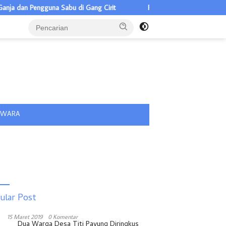
dan Pengguna Sabu di Gang Cirit
Pilkades Pulau Rakyat Tua 5 Ca
tutup
IWARA
ular Post
15 Maret 2019
0 Komentar
Dua Warga Desa Titi Payung Diringkus