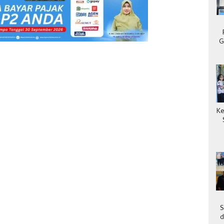
G
Ke
S
d