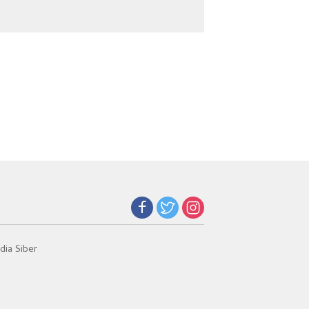
Narkoba
Jadi Kunci Teladan
ia Siber