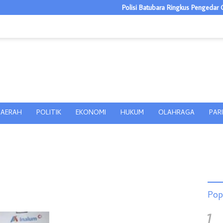
Polisi Batubara Ringkus Pengedar Ganja 
AERAH
POLITIK
EKONOMI
HUKUM
OLAHRAGA
PAR
Pop
1