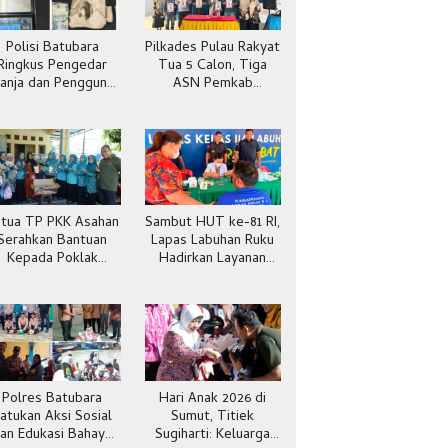
Polisi Batubara
Pilkades Pulau Rakyat
Ringkus Pengedar
Tua 5 Calon, Tiga
anja dan Pengguna
ASN Pemkab
Sabu di Gang Cirit
Batubara
tua TP PKK Asahan
Sambut HUT ke-81 RI,
Serahkan Bantuan
Lapas Labuhan Ruku
Kepada Poklak
Hadirkan Layanan
Kelurahan Sentang
Kesehatan Gratis
Polres Batubara
Hari Anak 2026 di
atukan Aksi Sosial
Sumut, Titiek
an Edukasi Bahaya
Sugiharti: Keluarga