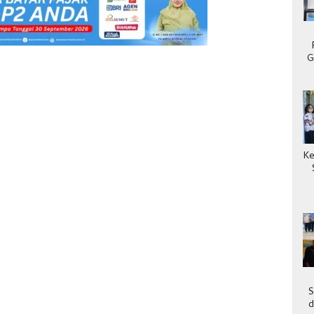
G
Ke
S
d