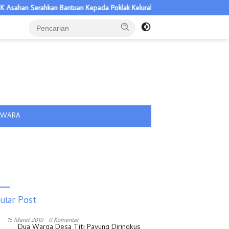
han Serahkan Bantuan Kepada Poklak Kelurahan Sentang
Sambut H
tutup
IWARA
ular Post
15 Maret 2019
0 Komentar
Dua Warga Desa Titi Payung Diringkus