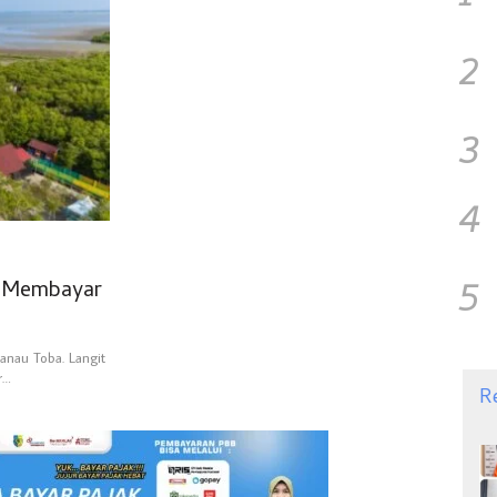
2
3
4
5
a Membayar
Danau Toba. Langit
r…
R