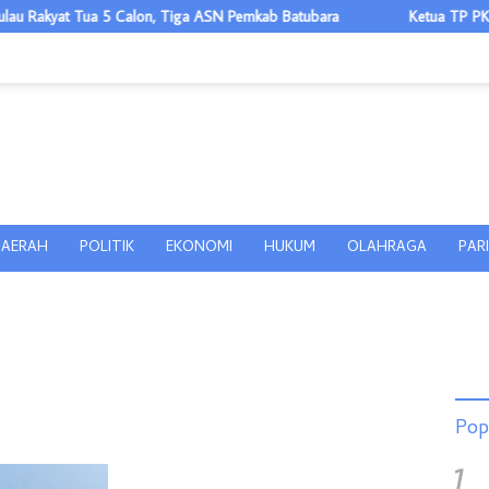
Rakyat Tua 5 Calon, Tiga ASN Pemkab Batubara
Ketua TP PKK Asa
AERAH
POLITIK
EKONOMI
HUKUM
OLAHRAGA
PAR
Pop
1