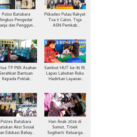
Polisi Batubara
Pilkades Pulau Rakyat
Ringkus Pengedar
Tua 5 Calon, Tiga
anja dan Pengguna
ASN Pemkab
Sabu di Gang Cirit
Batubara
tua TP PKK Asahan
Sambut HUT ke-81 RI,
Serahkan Bantuan
Lapas Labuhan Ruku
Kepada Poklak
Hadirkan Layanan
Kelurahan Sentang
Kesehatan Gratis
Polres Batubara
Hari Anak 2026 di
atukan Aksi Sosial
Sumut, Titiek
an Edukasi Bahaya
Sugiharti: Keluarga