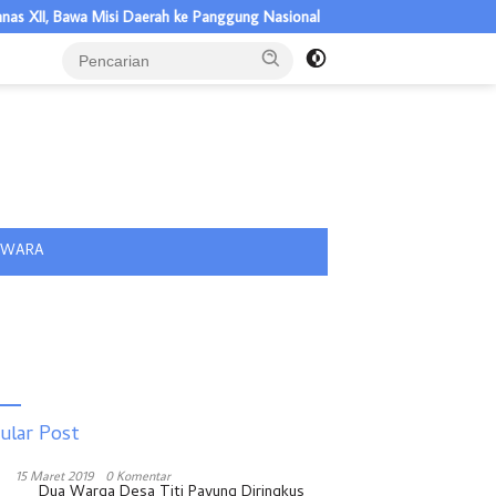
I, Bawa Misi Daerah ke Panggung Nasional
Semarak HUT RI ke-81
tutup
IWARA
ular Post
15 Maret 2019
0 Komentar
Dua Warga Desa Titi Payung Diringkus