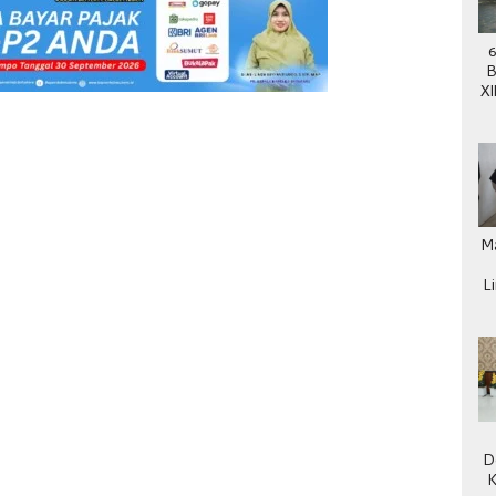
6
B
XI
ke
M
L
D