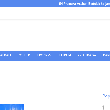
64 Pramuka Asahan Bertolak ke Jamnas XI
AERAH
POLITIK
EKONOMI
HUKUM
OLAHRAGA
PAR
Pop
1