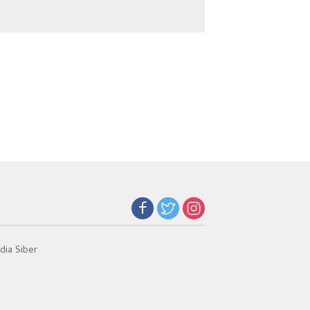
Masuk IPDN
Sumut
ia Siber