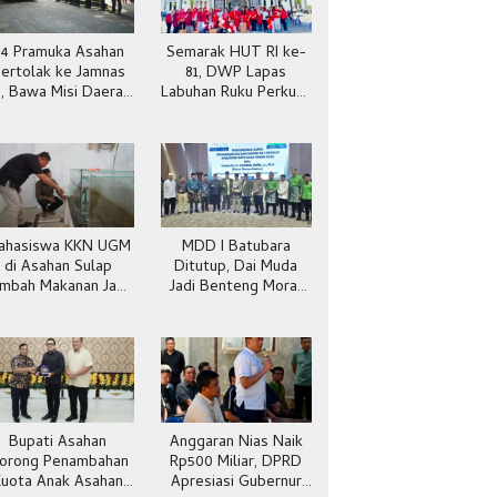
4 Pramuka Asahan
Semarak HUT RI ke-
ertolak ke Jamnas
81, DWP Lapas
I, Bawa Misi Daerah
Labuhan Ruku Perkuat
 Panggung Nasional
Kekompakan
ahasiswa KKN UGM
MDD I Batubara
di Asahan Sulap
Ditutup, Dai Muda
imbah Makanan Jadi
Jadi Benteng Moral
Maggot dan Pakan
Generasi
Ternak
Bupati Asahan
Anggaran Nias Naik
orong Penambahan
Rp500 Miliar, DPRD
Kuota Anak Asahan
Apresiasi Gubernur