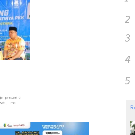
2
3
4
5
r prestasi di
satu, lima
R