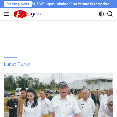
Langsung
arak HUT RI ke-81, DWP Lapas Labuhan Ruku Perkuat Kekompakan
Breaking News
ke
konten
Luhut Turun