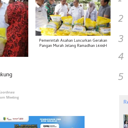
2
3
Pemerintah Asahan Luncurkan Gerakan
Pangan Murah Jelang Ramadhan 1446H
4
5
ukung
oordinasi
oom Meeting
R