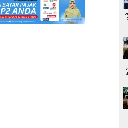
Ke
S
d