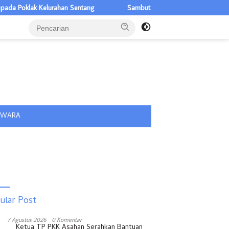
oklak Kelurahan Sentang
Sambut HUT ke-81 RI, Lapas Labuhan Ruk
tutup
IWARA
ular Post
7 Agustus 2026
0 Komentar
Ketua TP PKK Asahan Serahkan Bantuan