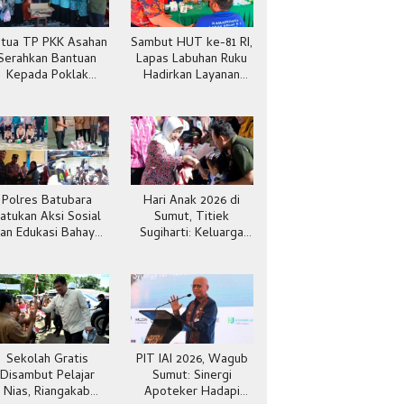
tua TP PKK Asahan
Sambut HUT ke-81 RI,
Serahkan Bantuan
Lapas Labuhan Ruku
Kepada Poklak
Hadirkan Layanan
Kelurahan Sentang
Kesehatan Gratis
Polres Batubara
Hari Anak 2026 di
atukan Aksi Sosial
Sumut, Titiek
an Edukasi Bahaya
Sugiharti: Keluarga
Narkoba
Jadi Kunci Teladan
Sekolah Gratis
PIT IAI 2026, Wagub
Disambut Pelajar
Sumut: Sinergi
Nias, Riangakab
Apoteker Hadapi