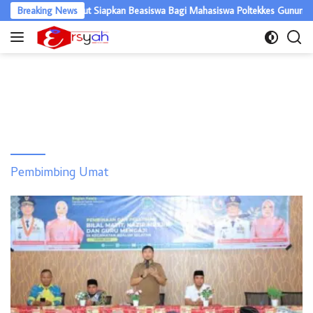
Langsung
Gubernur Sumut Siapkan Beasiswa Bagi Mahasiswa Poltekkes Gunungsitoli
Breaking News
ke
konten
Pembimbing Umat