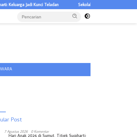
eluarga Jadi Kunci Teladan
Sekolah Gratis Disambut Pelajar Nias,
tutup
IWARA
ular Post
7 Agustus 2026
0 Komentar
Hari Anak 2026 di Sumut, Titiek Sugiharti: