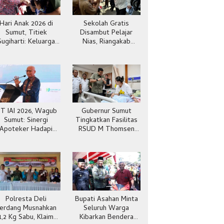
Hari Anak 2026 di
Sekolah Gratis
Sumut, Titiek
Disambut Pelajar
Sugiharti: Keluarga
Nias, Riangakab
Jadi Kunci Teladan
Beban Orang Tua
IT IAI 2026, Wagub
Gubernur Sumut
Sumut: Sinergi
Tingkatkan Fasilitas
Apoteker Hadapi
RSUD M Thomsen
Kesehatan Global
Gunungsitoli
Polresta Deli
Bupati Asahan Minta
erdang Musnahkan
Seluruh Warga
1,2 Kg Sabu, Klaim
Kibarkan Bendera