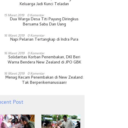
Keluarga Jadi Kunci Teladan
15 Maret 2019
0 Komentar
Dua Warga Desa Titi Payung Diringkus
Bersama Sabu Dan Uang
16 Maret 2019
0 Komentar
Napi Pelarian Tertangkap di Indra Pura
16 Maret 2019
0 Komentar
Solidaritas Korban Penembakan, DKI Beri
Warna Bendera New Zealand di JPO GBK
16 Maret 2019
0 Komentar
Menag Kecam Penembakan di New Zealand:
Tak Berperikemanusiaan!
ecent Post