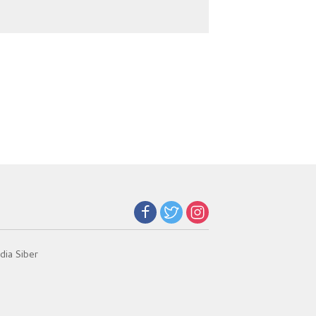
Selamatkan 5.304
Merah Putih
Jiwa
ia Siber