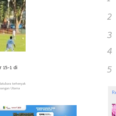
2
3
4
5
 15-1 di
atubara terhenyak
Lapangan Utama
R